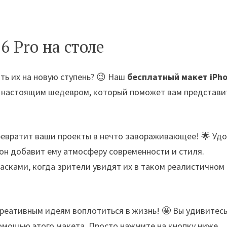
6 Pro на столе
ть их на новую ступень? 😉 Наш
бесплатный макет iPh
ал настоящим шедевром, который поможет вам представи
превратит ваши проекты в нечто завораживающее! 🌟 Уд
он добавит ему атмосферу современности и стиля.
асками, когда зрители увидят их в таком реалистичном
креативным идеям воплотиться в жизнь! 🤩 Вы удивитесь
омощью этого макета. Просто нажмите на кнопку ниже,