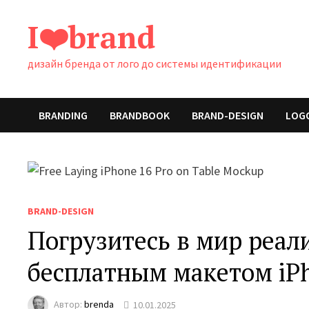
Перейти
I❤️brand
к
содержимому
дизайн бренда от лого до системы идентификации
BRANDING
BRANDBOOK
BRAND-DESIGN
LOG
BRAND-DESIGN
Погрузитесь в мир реал
бесплатным макетом iPh
Автор:
brenda
10.01.2025