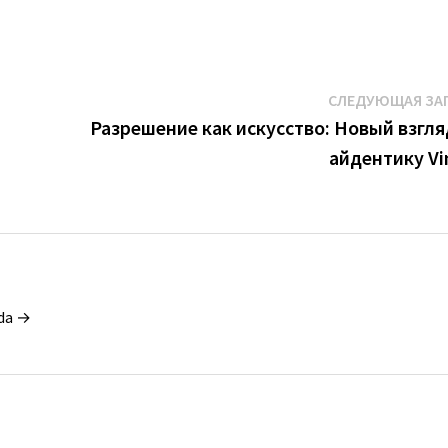
СЛЕДУЮЩАЯ ЗА
Разрешение как искусство: Новый взгля
айдентику V
da →