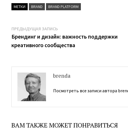
МЕТКИ
BRAND
BRAND PLATFORM
Навигация
Предыдущая
ПРЕДЫДУЩАЯ ЗАПИСЬ
запись:
Брендинг и дизайн: важность поддержки
по
креативного сообщества
записям
brenda
Посмотреть все записи автора bren
ВАМ ТАКЖЕ МОЖЕТ ПОНРАВИТЬСЯ