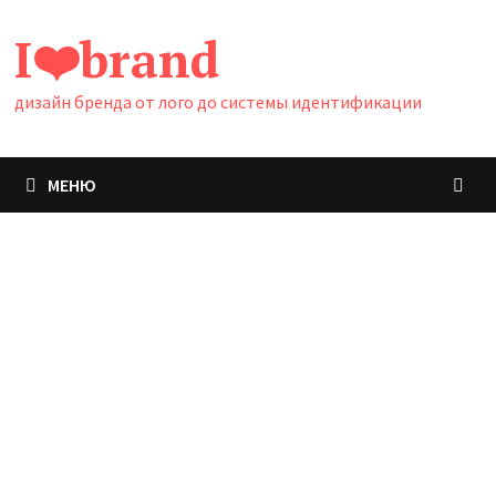
Перейти
I❤️brand
к
содержимому
дизайн бренда от лого до системы идентификации
МЕНЮ