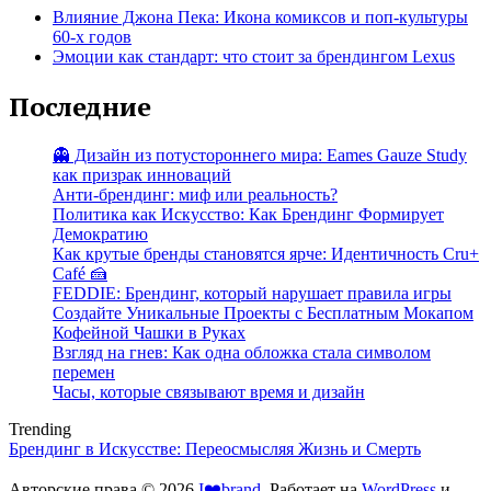
Влияние Джона Пека: Икона комиксов и поп-культуры
60-х годов
Эмоции как стандарт: что стоит за брендингом Lexus
Последние
👻 Дизайн из потустороннего мира: Eames Gauze Study
как призрак инноваций
Анти-брендинг: миф или реальность?
Политика как Искусство: Как Брендинг Формирует
Демократию
Как крутые бренды становятся ярче: Идентичность Cru+
Café 🍰
FEDDIE: Брендинг, который нарушает правила игры
Создайте Уникальные Проекты с Бесплатным Мокапом
Кофейной Чашки в Руках
Взгляд на гнев: Как одна обложка стала символом
перемен
Часы, которые связывают время и дизайн
Trending
Брендинг в Искусстве: Переосмысляя Жизнь и Смерть
Авторские права © 2026
I❤️brand
. Работает на
WordPress
и