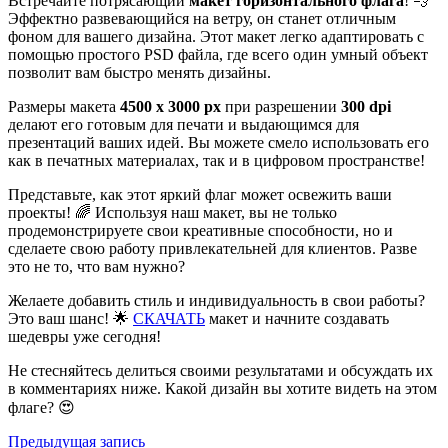
Встречайте потрясающий
макет горизонтального флага
! 💨
Эффектно развевающийся на ветру, он станет отличным
фоном для вашего дизайна. Этот макет легко адаптировать с
помощью простого PSD файла, где всего один умный объект
позволит вам быстро менять дизайны.
Размеры макета
4500 x 3000 px
при разрешении
300 dpi
делают его готовым для печати и выдающимся для
презентаций ваших идей. Вы можете смело использовать его
как в печатных материалах, так и в цифровом пространстве!
Представьте, как этот яркий флаг может освежить ваши
проекты! 🌈 Используя наш макет, вы не только
продемонстрируете свои креативные способности, но и
сделаете свою работу привлекательней для клиентов. Разве
это не то, что вам нужно?
Желаете добавить стиль и индивидуальность в свои работы?
Это ваш шанс! 🌟
СКАЧАТЬ
макет и начните создавать
шедевры уже сегодня!
Не стесняйтесь делиться своими результатами и обсуждать их
в комментариях ниже. Какой дизайн вы хотите видеть на этом
флаге? 😍
Навигация
Предыдущая
Предыдущая запись