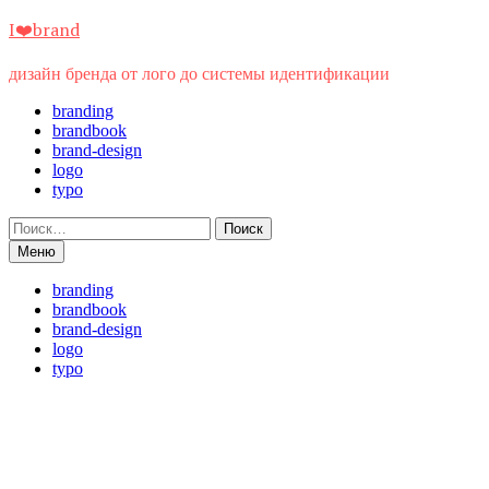
Перейти
I❤️brand
к
содержимому
дизайн бренда от лого до системы идентификации
branding
brandbook
brand-design
logo
typo
Найти:
Меню
branding
brandbook
brand-design
logo
typo