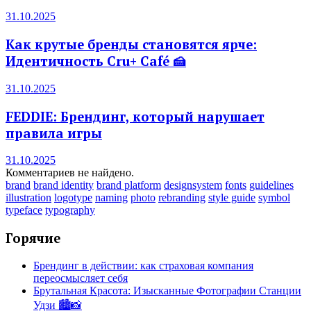
31.10.2025
Как крутые бренды становятся ярче:
Идентичность Cru+ Café 🍰
31.10.2025
FEDDIE: Брендинг, который нарушает
правила игры
31.10.2025
Комментариев не найдено.
brand
brand identity
brand platform
designsystem
fonts
guidelines
illustration
logotype
naming
photo
rebranding
style guide
symbol
typeface
typography
Горячие
Брендинг в действии: как страховая компания
переосмысляет себя
Брутальная Красота: Изысканные Фотографии Станции
Удзи 🏙️📸