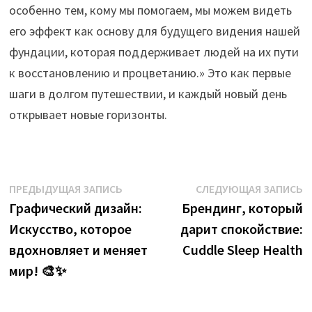
особенно тем, кому мы помогаем, мы можем видеть
его эффект как основу для будущего видения нашей
фундации, которая поддерживает людей на их пути
к восстановлению и процветанию.» Это как первые
шаги в долгом путешествии, и каждый новый день
открывает новые горизонты.
Навигация
Предыдущая
С
ПРЕДЫДУЩАЯ ЗАПИСЬ
СЛЕДУЮЩАЯ ЗАПИСЬ
запись:
з
Графический дизайн:
Брендинг, который
по
Искусство, которое
дарит спокойствие:
записям
вдохновляет и меняет
Cuddle Sleep Health
мир! 🎨✨