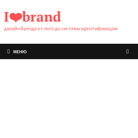
Перейти
I❤️brand
к
содержимому
дизайн бренда от лого до системы идентификации
МЕНЮ