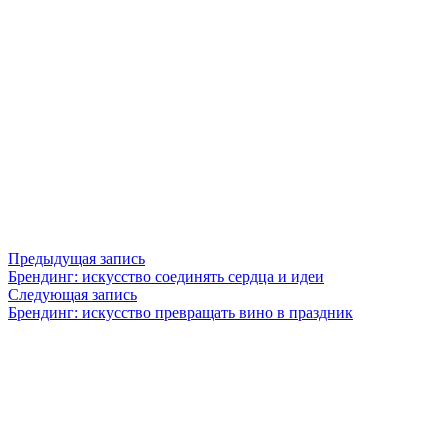
Навигация
Предыдущая
Предыдущая запись
запись:
Брендинг: искусство соединять сердца и идеи
по
Следующая
Следующая запись
запись:
Брендинг: искусство превращать вино в праздник
записям