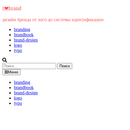
Перейти
I❤️brand
к
содержимому
дизайн бренда от лого до системы идентификации
branding
brandbook
brand-design
logo
typo
Найти:
Меню
branding
brandbook
brand-design
logo
typo