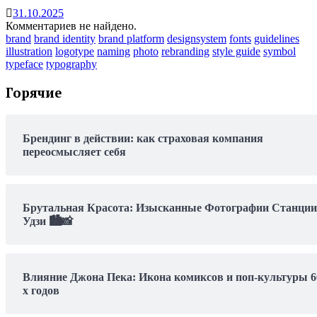
31.10.2025
Комментариев не найдено.
brand
brand identity
brand platform
designsystem
fonts
guidelines
illustration
logotype
naming
photo
rebranding
style guide
symbol
typeface
typography
Горячие
Брендинг в действии: как страховая компания
переосмысляет себя
Брутальная Красота: Изысканные Фотографии Станции
Удзи 🏙️📸
Влияние Джона Пека: Икона комиксов и поп-культуры 6
х годов