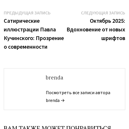
Навигация
Предыдущая
С
ПРЕДЫДУЩАЯ ЗАПИСЬ
СЛЕДУЮЩАЯ ЗАПИСЬ
запись:
з
Сатирические
Октябрь 2025:
по
иллюстрации Павла
Вдохновение от новых
записям
Кучинского: Прозрение
шрифтов
о современности
brenda
Посмотреть все записи автора
brenda →
ВАМ ТАКЖЕ МОЖЕТ ПОНРАВИТЬСЯ