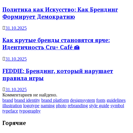
Политика как Искусство: Как Брендинг
Формирует Демократию
31.10.2025
Как крутые бренды становятся ярче:
Идентичность Cru+ Café 🍰
31.10.2025
FEDDIE: Брендинг, который нарушает
правила игры
31.10.2025
Комментариев не найдено.
brand
brand identity
brand platform
designsystem
fonts
guidelines
illustration
logotype
naming
photo
rebranding
style guide
symbol
typeface
typography
Горячие