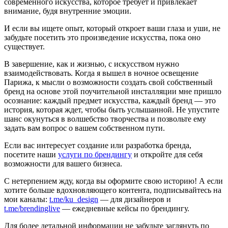
современного искусства, которое требует и привлекает
внимание, будя внутренние эмоции.
И если вы ищете опыт, который откроет ваши глаза и уши, не
забудьте посетить это произведение искусства, пока оно
существует.
В завершение, как и жизнью, с искусством нужно
взаимодействовать. Когда я вышел в ночное освещение
Парижа, к мысли о возможности создать свой собственный
бренд на основе этой поучительной инсталляции мне пришло
осознание: каждый предмет искусства, каждый бренд — это
история, которая ждет, чтобы быть услышанной. Не упустите
шанс окунуться в волшебство творчества и позвольте ему
задать вам вопрос о вашем собственном пути.
Если вас интересует создание или разработка бренда,
посетите наши
услуги по брендингу
и откройте для себя
возможности для вашего бизнеса.
С нетерпением жду, когда вы оформите свою историю! А если
хотите больше вдохновляющего контента, подписывайтесь на
мои каналы:
t.me/ku_design
— для дизайнеров и
t.me/brendinglive
— ежедневные кейсы по брендингу.
Для более детальной информации не забудьте заглянуть по