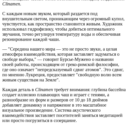
Clinamen
.
С каждым новым звуком, который раздается под
внушительным светом, проникающим через огромный купол,
чувствуется, как пространство становится живым. Художник
использовал гидрофизику, чтобы добиться оптимального
звучания, точно регулируя температуру воды и обеспечивая
резонирование каждой чаши.
— "Середина нашего мира — это не просто звуки, а целая
атмосфера взаимодействия, которая заставляет задуматься о
свободе выбора," — говорит Бурсье-Мужено о названии
своей работы, происходящем от греко-римской философии,
где оно означает "непредсказуемый сдвиг атомов". Это сдвиг,
по мнению Лукреция, предоставляет "свободную волю всем
живым существам на Земле".
Каждая деталь в
Clinamen
требует внимания: глубина бассейна
создает иллюзию плавающих чаш и играет с тенями, а
разнообразие их форм и размеров от 10 до 18 дюймов
добавляет динамику и напряжение в это масштабное
визуальное произведение. Система акустического
взаимодействия заставляет посетителей заняться медитацией
или просто погрузиться в созерцание.