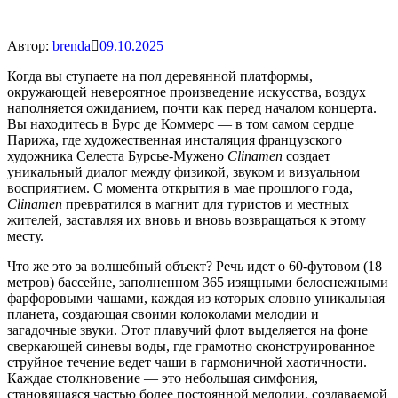
Автор:
brenda
09.10.2025
Когда вы ступаете на пол деревянной платформы,
окружающей невероятное произведение искусства, воздух
наполняется ожиданием, почти как перед началом концерта.
Вы находитесь в Бурс де Коммерс — в том самом сердце
Парижа, где художественная инсталяция французского
художника Селеста Бурсье-Мужено
Clinamen
создает
уникальный диалог между физикой, звуком и визуальном
восприятием. С момента открытия в мае прошлого года,
Clinamen
превратился в магнит для туристов и местных
жителей, заставляя их вновь и вновь возвращаться к этому
месту.
Что же это за волшебный объект? Речь идет о 60-футовом (18
метров) бассейне, заполненном 365 изящными белоснежными
фарфоровыми чашами, каждая из которых словно уникальная
планета, создающая своими колоколами мелодии и
загадочные звуки. Этот плавучий флот выделяется на фоне
сверкающей синевы воды, где грамотно сконструированное
струйное течение ведет чаши в гармоничной хаотичности.
Каждае столкновение — это небольшая симфония,
становящаяся частью более постоянной мелодии, создаваемой