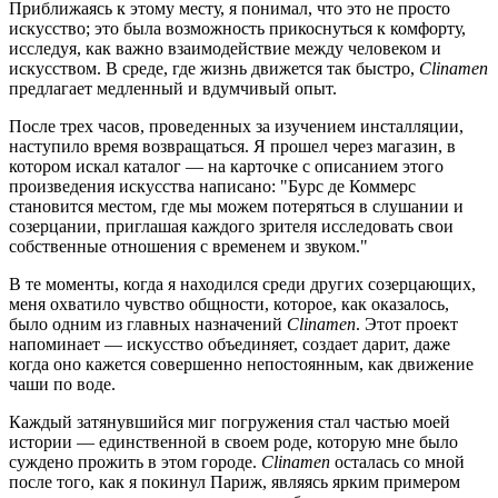
Приближаясь к этому месту, я понимал, что это не просто
искусство; это была возможность прикоснуться к комфорту,
исследуя, как важно взаимодействие между человеком и
искусством. В среде, где жизнь движется так быстро,
Clinamen
предлагает медленный и вдумчивый опыт.
После трех часов, проведенных за изучением инсталляции,
наступило время возвращаться. Я прошел через магазин, в
котором искал каталог — на карточке с описанием этого
произведения искусства написано: "Бурс де Коммерс
становится местом, где мы можем потеряться в слушании и
созерцании, приглашая каждого зрителя исследовать свои
собственные отношения с временем и звуком."
В те моменты, когда я находился среди других созерцающих,
меня охватило чувство общности, которое, как оказалось,
было одним из главных назначений
Clinamen
. Этот проект
напоминает — искусство объединяет, создает дарит, даже
когда оно кажется совершенно непостоянным, как движение
чаши по воде.
Каждый затянувшийся миг погружения стал частью моей
истории — единственной в своем роде, которую мне было
суждено прожить в этом городе.
Clinamen
осталась со мной
после того, как я покинул Париж, являясь ярким примером