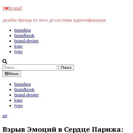
Перейти
I❤️brand
к
содержимому
дизайн бренда от лого до системы идентификации
branding
brandbook
brand-design
logo
typo
Найти:
Меню
branding
brandbook
brand-design
logo
typo
art
Взрыв Эмоций в Сердце Парижа: