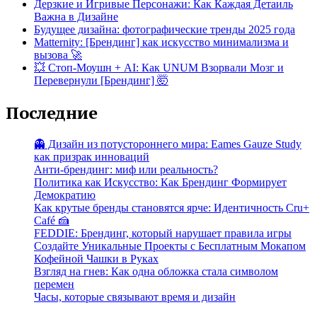
Дерзкие и Игривые Персонажи: Как Каждая Детаиль
Важна в Дизайне
Будущее дизайна: фотографические тренды 2025 года
Matternity: [Брендинг] как искусство минимализма и
вызова 🚀
💥 Стоп-Моушн + AI: Как UNUM Взорвали Мозг и
Перевернули [Брендинг] 🤯
Последние
👻 Дизайн из потустороннего мира: Eames Gauze Study
как призрак инноваций
Анти-брендинг: миф или реальность?
Политика как Искусство: Как Брендинг Формирует
Демократию
Как крутые бренды становятся ярче: Идентичность Cru+
Café 🍰
FEDDIE: Брендинг, который нарушает правила игры
Создайте Уникальные Проекты с Бесплатным Мокапом
Кофейной Чашки в Руках
Взгляд на гнев: Как одна обложка стала символом
перемен
Часы, которые связывают время и дизайн