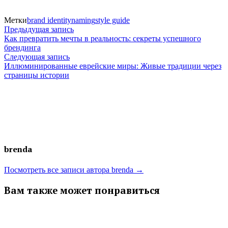
Метки
brand identity
naming
style guide
Навигация
Предыдущая
Предыдущая запись
запись:
Как превратить мечты в реальность: секреты успешного
по
брендинга
Следующая
Следующая запись
записям
запись:
Иллюминированные еврейские миры: Живые традиции через
страницы истории
brenda
Посмотреть все записи автора brenda →
Вам также может понравиться