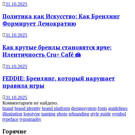
31.10.2025
Политика как Искусство: Как Брендинг
Формирует Демократию
31.10.2025
Как крутые бренды становятся ярче:
Идентичность Cru+ Café 🍰
31.10.2025
FEDDIE: Брендинг, который нарушает
правила игры
31.10.2025
Комментариев не найдено.
brand
brand identity
brand platform
designsystem
fonts
guidelines
illustration
logotype
naming
photo
rebranding
style guide
symbol
typeface
typography
Горячие