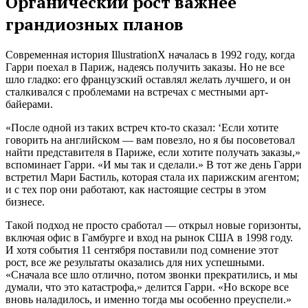
Органический рост важнее
грандиозных планов
Современная история IllustrationX началась в 1992 году, когда
Гарри поехал в Париж, надеясь получить заказы. Но не все
шло гладко: его французский оставлял желать лучшего, и он
сталкивался с проблемами на встречах с местными арт-
байерами.
«После одной из таких встреч кто-то сказал: ‘Если хотите
говорить на английском — вам повезло, но я бы посоветовал
найти представителя в Париже, если хотите получать заказы,»
вспоминает Гарри. «И мы так и сделали.» В тот же день Гарри
встретил Мари Бастиль, которая стала их парижским агентом;
и с тех пор они работают, как настоящие сестры в этом
бизнесе.
Такой подход не просто сработал — открыл новые горизонты,
включая офис в Гамбурге и вход на рынок США в 1998 году.
И хотя события 11 сентября поставили под сомнение этот
рост, все же результаты оказались для них успешными.
«Сначала все шло отлично, потом звонки прекратились, и мы
думали, что это катастрофа,» делится Гарри. «Но вскоре все
вновь наладилось, и именно тогда мы особенно преуспели.»