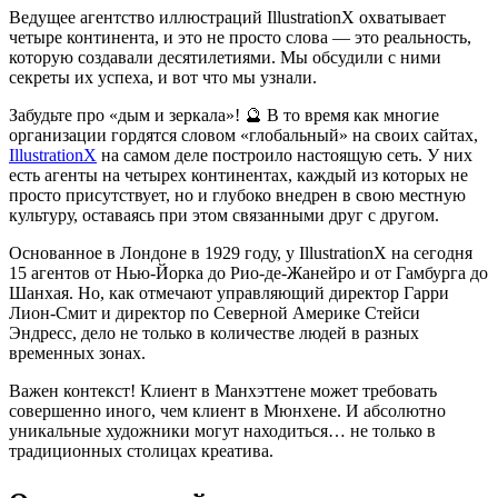
Ведущее агентство иллюстраций IllustrationX охватывает
четыре континента, и это не просто слова — это реальность,
которую создавали десятилетиями. Мы обсудили с ними
секреты их успеха, и вот что мы узнали.
Забудьте про «дым и зеркала»! 🔮 В то время как многие
организации гордятся словом «глобальный» на своих сайтах,
IllustrationX
на самом деле построило настоящую сеть. У них
есть агенты на четырех континентах, каждый из которых не
просто присутствует, но и глубоко внедрен в свою местную
культуру, оставаясь при этом связанными друг с другом.
Основанное в Лондоне в 1929 году, у IllustrationX на сегодня
15 агентов от Нью-Йорка до Рио-де-Жанейро и от Гамбурга до
Шанхая. Но, как отмечают управляющий директор Гарри
Лион-Смит и директор по Северной Америке Стейси
Эндресс, дело не только в количестве людей в разных
временных зонах.
Важен контекст! Клиент в Манхэттене может требовать
совершенно иного, чем клиент в Мюнхене. И абсолютно
уникальные художники могут находиться… не только в
традиционных столицах креатива.