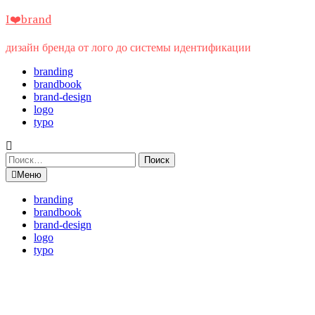
Перейти
I❤️brand
к
содержимому
дизайн бренда от лого до системы идентификации
branding
brandbook
brand-design
logo
typo
Найти:
Меню
branding
brandbook
brand-design
logo
typo