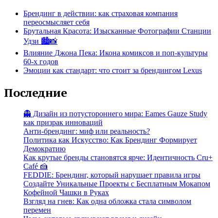
Брендинг в действии: как страховая компания
переосмысляет себя
Брутальная Красота: Изысканные Фотографии Станции
Удзи 🏙️📸
Влияние Джона Пека: Икона комиксов и поп-культуры
60-х годов
Эмоции как стандарт: что стоит за брендингом Lexus
Последние
👻 Дизайн из потустороннего мира: Eames Gauze Study
как призрак инноваций
Анти-брендинг: миф или реальность?
Политика как Искусство: Как Брендинг Формирует
Демократию
Как крутые бренды становятся ярче: Идентичность Cru+
Café 🍰
FEDDIE: Брендинг, который нарушает правила игры
Создайте Уникальные Проекты с Бесплатным Мокапом
Кофейной Чашки в Руках
Взгляд на гнев: Как одна обложка стала символом
перемен