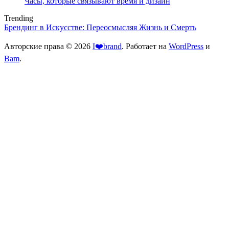
Часы, которые связывают время и дизайн
Trending
Брендинг в Искусстве: Переосмысляя Жизнь и Смерть
Авторские права © 2026
I❤️brand
. Работает на
WordPress
и
Bam
.