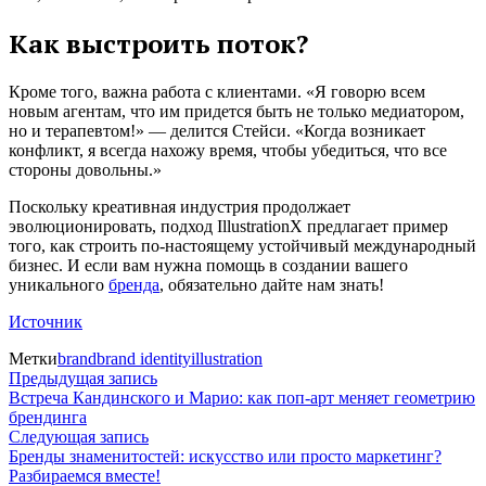
Как выстроить поток?
Кроме того, важна работа с клиентами. «Я говорю всем
новым агентам, что им придется быть не только медиатором,
но и терапевтом!» — делится Стейси. «Когда возникает
конфликт, я всегда нахожу время, чтобы убедиться, что все
стороны довольны.»
Поскольку креативная индустрия продолжает
эволюционировать, подход IllustrationX предлагает пример
того, как строить по-настоящему устойчивый международный
бизнес. И если вам нужна помощь в создании вашего
уникального
бренда
, обязательно дайте нам знать!
Источник
Метки
brand
brand identity
illustration
Навигация
Предыдущая
Предыдущая запись
запись:
Встреча Кандинского и Марио: как поп-арт меняет геометрию
по
брендинга
Следующая
Следующая запись
записям
запись:
Бренды знаменитостей: искусство или просто маркетинг?
Разбираемся вместе!