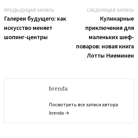
Навигация
Предыдущая
С
ПРЕДЫДУЩАЯ ЗАПИСЬ
СЛЕДУЮЩАЯ ЗАПИСЬ
запись:
з
Галереи будущего: как
Кулинарные
по
искусство меняет
приключения для
записям
шопинг-центры
маленьких шеф-
поваров: новая книга
Лотты Ниеминен
brenda
Посмотреть все записи автора
brenda →