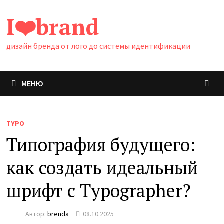
Перейти
I❤️brand
к
содержимому
дизайн бренда от лого до системы идентификации
МЕНЮ
TYPO
Типография будущего:
как создать идеальный
шрифт с Typographer?
Автор:
brenda
08.10.2025