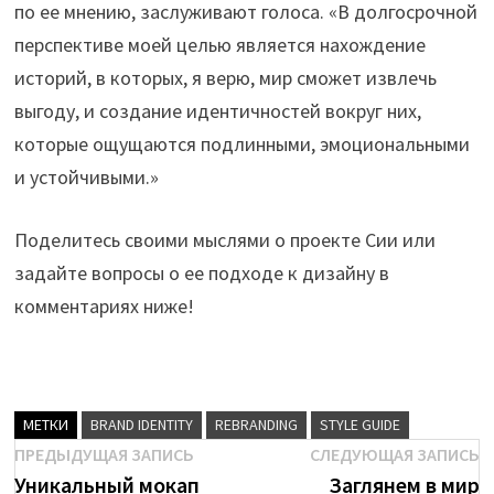
по ее мнению, заслуживают голоса. «В долгосрочной
перспективе моей целью является нахождение
историй, в которых, я верю, мир сможет извлечь
выгоду, и создание идентичностей вокруг них,
которые ощущаются подлинными, эмоциональными
и устойчивыми.»
Поделитесь своими мыслями о проекте Сии или
задайте вопросы о ее подходе к дизайну в
комментариях ниже!
МЕТКИ
BRAND IDENTITY
REBRANDING
STYLE GUIDE
Навигация
Предыдущая
С
ПРЕДЫДУЩАЯ ЗАПИСЬ
СЛЕДУЮЩАЯ ЗАПИСЬ
brenda
запись:
з
Уникальный мокап
Заглянем в мир