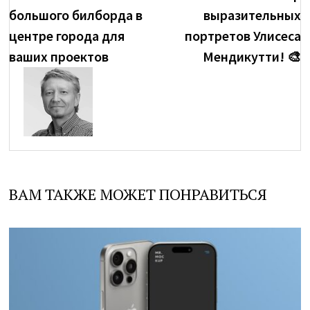
по
большого билборда в
выразительных
записям
Посмотреть
центре города для
портретов Улисеса
все
ваших проектов
Мендикутти! 🎨
записи
автора
brenda
→
ВАМ ТАКЖЕ МОЖЕТ ПОНРАВИТЬСЯ