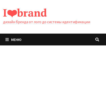
Перейти
I❤️brand
к
содержимому
дизайн бренда от лого до системы идентификации
МЕНЮ