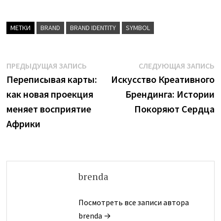
МЕТКИ
BRAND
BRAND IDENTITY
SYMBOL
Навигация
Предыдущая
С
ПРЕДЫДУЩАЯ ЗАПИСЬ
СЛЕДУЮЩАЯ ЗАПИСЬ
запись:
з
Переписывая карты:
Искусство Креативного
по
как новая проекция
Брендинга: Истории
записям
меняет восприятие
Покоряют Сердца
Африки
brenda
Посмотреть все записи автора
brenda →