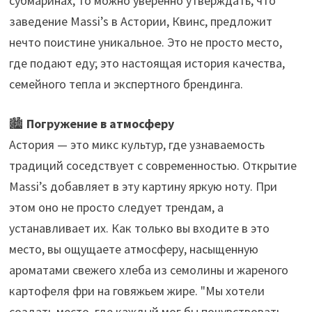
субмаринах, то можно уверенно утверждать, что
заведение Massi’s в Астории, Квинс, предложит
нечто поистине уникальное. Это не просто место,
где подают еду; это настоящая история качества,
семейного тепла и экспертного брендинга.
🏙️
Погружение в атмосферу
Астория — это микс культур, где узнаваемость
традиций соседствует с современностью. Открытие
Massi’s добавляет в эту картину яркую ноту. При
этом оно не просто следует трендам, а
устанавливает их. Как только вы входите в это
место, вы ощущаете атмосферу, насыщенную
ароматами свежего хлеба из семолины и жареного
картофеля фри на говяжьем жире. "Мы хотели
создать место, где каждый мог бы почувствовать