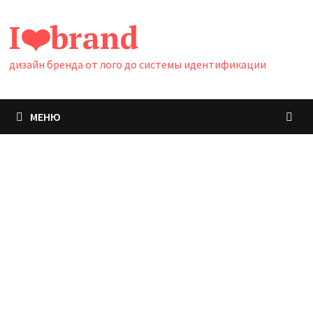
Перейти
I❤️brand
к
содержимому
дизайн бренда от лого до системы идентификации
МЕНЮ