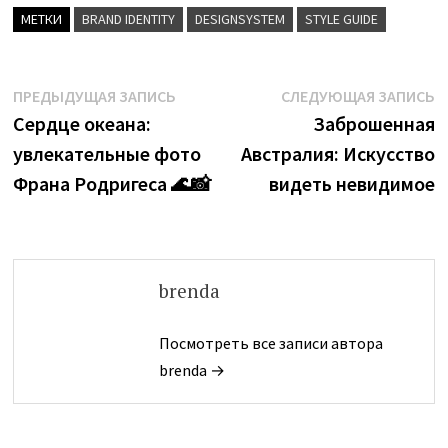
МЕТКИ
BRAND IDENTITY
DESIGNSYSTEM
STYLE GUIDE
Навигация
Предыдущая
С
ПРЕДЫДУЩАЯ ЗАПИСЬ
СЛЕДУЮЩАЯ ЗАПИСЬ
запись:
з
Сердце океана:
Заброшенная
по
увлекательные фото
Австралия: Искусство
записям
Франа Родригеса 🌊📸
видеть невидимое
brenda
Посмотреть все записи автора
brenda →