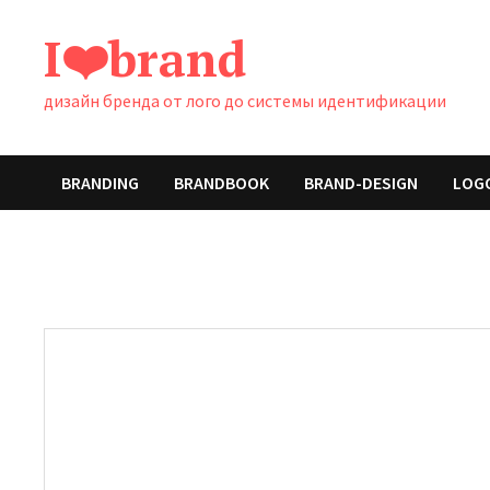
Перейти
I❤️brand
к
содержимому
дизайн бренда от лого до системы идентификации
BRANDING
BRANDBOOK
BRAND-DESIGN
LOG
Навигация
по
записям