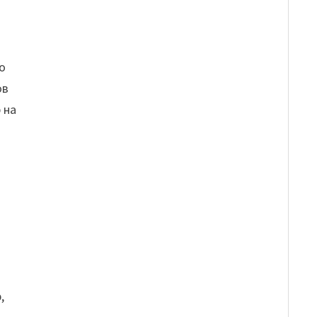
о
ов
 на
,