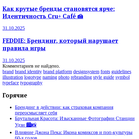
Как крутые бренды становятся ярче:
Идентичность Cru+ Café 🍰
31.10.2025
FEDDIE: Брендинг, который нарушает
правила игры
31.10.2025
Комментариев не найдено.
brand
brand identity
brand platform
designsystem
fonts
guidelines
illustration
logotype
naming
photo
rebranding
style guide
symbol
typeface
typography
Горячие
Брендинг в действии: как страховая компания
переосмысляет себя
Брутальная Красота: Изысканные Фотографии Станции
Удзи 🏙️📸
Влияние Джона Пека: Икона комиксов и поп-культуры
60-х годов