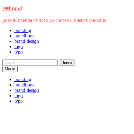
Перейти
I❤️brand
к
содержимому
дизайн бренда от лого до системы идентификации
branding
brandbook
brand-design
logo
typo
Найти:
Меню
branding
brandbook
brand-design
logo
typo