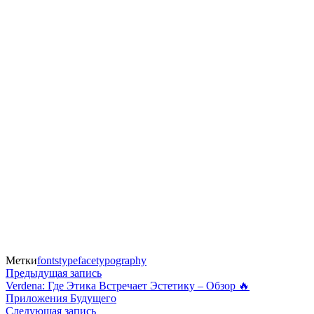
Метки
fonts
typeface
typography
Навигация
Предыдущая
Предыдущая запись
запись:
Verdena: Где Этика Встречает Эстетику – Обзор 🔥
по
Приложения Будущего
Следующая
Следующая запись