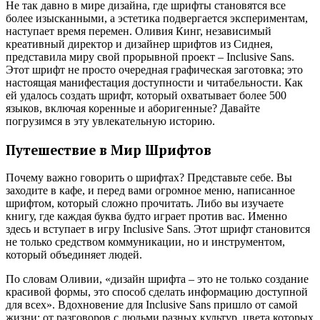
Не так давно в мире дизайна, где шрифты становятся все
более изысканными, а эстетика подвергается экспериментам,
наступает время перемен. Оливия Кинг, независимый
креативный директор и дизайнер шрифтов из Сиднея,
представила миру свой прорывной проект – Inclusive Sans.
Этот шрифт не просто очередная графическая заготовка; это
настоящая манифестация доступности и читабельности. Как
ей удалось создать шрифт, который охватывает более 500
языков, включая коренные и аборигенные? Давайте
погрузимся в эту увлекательную историю.
Путешествие в Мир Шрифтов
Почему важно говорить о шрифтах? Представьте себе. Вы
заходите в кафе, и перед вами огромное меню, написанное
шрифтом, который сложно прочитать. Либо вы изучаете
книгу, где каждая буква будто играет против вас. Именно
здесь и вступает в игру Inclusive Sans. Этот шрифт становится
не только средством коммуникации, но и инструментом,
который объединяет людей.
По словам Оливии, «дизайн шрифта – это не только создание
красивой формы, это способ сделать информацию доступной
для всех». Вдохновение для Inclusive Sans пришло от самой
жизни: от разговоров с людьми разных культур, цвета которых