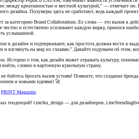
арт-директор PepsiCo LATAM, озвучивает важность устойчивости
анс между креативностью и местной культурой," — отмечает он. 
ого дизайна. Полумеры здесь не сработают, ведь каждый проект
т за категорию Brand Collaborations. Ее слова — это вызов к де
ые честно и естественно усиливают каждую марку, принося наибо
быть услышанной.
ии в дизайне и подчеркивают, как простота должна вести к выд
и и взглянуть на мир их глазами." Давайте подумаем об этом, к
ии. Истории о том, как дизайн может отражать культуру, поним
м войти, словно в картонную кукольную страну.
 не бойтесь бросать вызов устоям! Помните, что создание бренда
вением и новыми идеями! 🚀
а
PRINT Magazine
.
вых тенденций! t.me/ku_design — для дизайнеров, t.me/brendingl