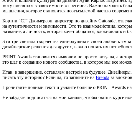
А вот и влияние культуры на дизайн! Хуан Карлос Мартинез, 
могут меняться в зависимости от региона. Важно находить бал
мышления, которое становится неотъемлемой частью современн
Кортни "CJ" Джимерсон, директор по дизайну Gatorade, отвечае
на аутентичности и значимости. Это те взаимодействия, котор
название, а личность, которая хочет общаться, вдохновлять и 
Эти три светила творчества единодушны в своей любви к эмпат
дизайнерские решения для других, важно понять их потребност
PRINT Awards становится символом не просто визуала, а истор
это шаг к созданию нового сообщества, в которое мы все може
Итак, в завершение, оставляем настрой на будущее. Дизайнеры,
писать эту историю? Если да, то загляните на
Brenda
за вдохно
Прочитайте полный текст и узнайте больше о PRINT Awards н
Не забудьте подписаться на мои каналы, чтобы быть в курсе но