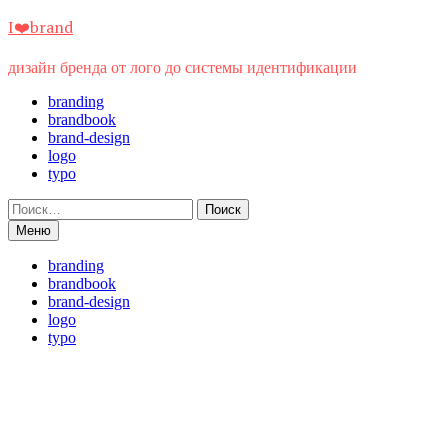
Перейти
I❤️brand
к
содержимому
дизайн бренда от лого до системы идентификации
branding
brandbook
brand-design
logo
typo
Найти:
Меню
branding
brandbook
brand-design
logo
typo