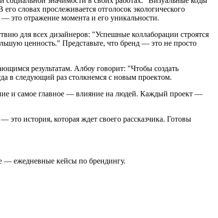
 и социальной значимости в своих работах. "Визуальные коды
В его словах прослеживается отголосок экологического
 — это отражение момента и его уникальности.
йствию для всех дизайнеров: "Успешные коллаборации строятся
льшую ценность." Представьте, что бренд — это не просто
ающимся результатам. Албоу говорит: "Чтобы создать
огда в следующий раз столкнемся с новым проектом.
ание и самое главное — влияние на людей. Каждый проект —
 — это история, которая ждет своего рассказчика. Готовы
ive — ежедневные кейсы по брендингу.