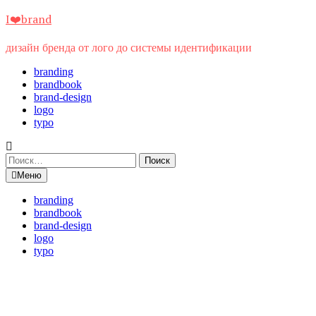
Перейти
I❤️brand
к
содержимому
дизайн бренда от лого до системы идентификации
branding
brandbook
brand-design
logo
typo
Найти:
Меню
branding
brandbook
brand-design
logo
typo