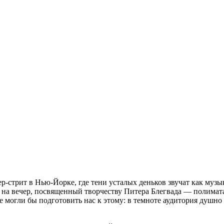
р-стрит в Нью-Йорке, где тени усталых деньков звучат как муз
на вечер, посвященный творчеству Питера Блегвада — полимата
огли бы подготовить нас к этому: в темноте аудитория душно п