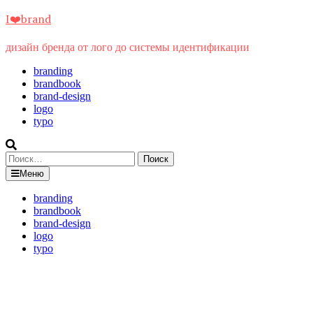
Перейти
I❤️brand
к
содержимому
дизайн бренда от лого до системы идентификации
branding
brandbook
brand-design
logo
typo
Найти:
Меню
branding
brandbook
brand-design
logo
typo