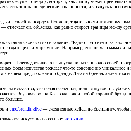
аз вездесущего творца, который, как ляпис, может превращать л
меня есть энциклопедические наклонности, и я тянусь к невозм
редачи в своей мансарде в Лондоне, тщательно минимизируя шум
 — отмечает он, объясняя, как радио стирает границы между арт
, оставил свою магию и задание: "Радио – это нечто загадочное
жет создать целый мир эмоций. Например, его поэма о мамах и п
тере.
вороты. Блегвад отошел от выпуска новых эпизодов своей программ
разных форм искусства рождает что-то совершенно уникальное и
м в нашем представлении о бренде. Дизайн бренда, айдентика и с
имеры искусства; это целая вселенная, полная шуток и глубоки
ажения. Звуковая волна Блегвада, как и любой хороший брэнд, 
то большее.
ов и
t.me/brendinglive
— ежедневные кейсы по брендингу, чтобы не
 звуковое искусство по ссылке:
источник