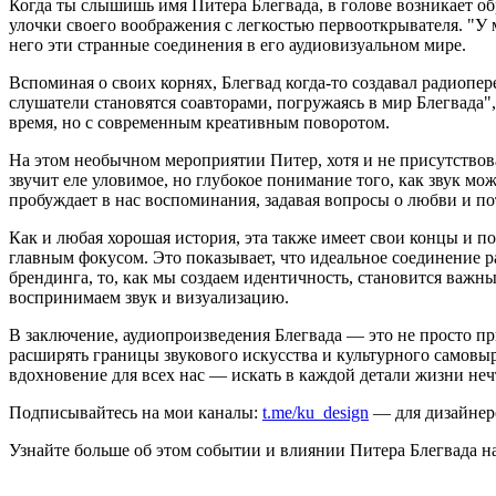
Когда ты слышишь имя Питера Блегвада, в голове возникает обр
улочки своего воображения с легкостью первооткрывателя. "У 
него эти странные соединения в его аудиовизуальном мире.
Вспоминая о своих корнях, Блегвад когда-то создавал радиопе
слушатели становятся соавторами, погружаясь в мир Блегвада",
время, но с современным креативным поворотом.
На этом необычном мероприятии Питер, хотя и не присутствовал
звучит еле уловимое, но глубокое понимание того, как звук мо
пробуждает в нас воспоминания, задавая вопросы о любви и по
Как и любая хорошая история, эта также имеет свои концы и по
главным фокусом. Это показывает, что идеальное соединение 
брендинга, то, как мы создаем идентичность, становится важны
воспринимаем звук и визуализацию.
В заключение, аудиопроизведения Блегвада — это не просто пр
расширять границы звукового искусства и культурного самовыр
вдохновение для всех нас — искать в каждой детали жизни неч
Подписывайтесь на мои каналы:
t.me/ku_design
— для дизайнер
Узнайте больше об этом событии и влиянии Питера Блегвада на