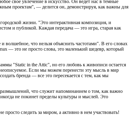
юбое свое увлечение в искусство. Он ведет нас в темные
ожным проектам", — делится он, демонстрируя, как важны для
 городской жизни. "Это интерактивная композиция, и
истом и публикой. Каждая передача — это игра, старая как
 и волшебное, что нельзя объяснить частотами". В его словах
апах — это не просто слова, это маленький шедевр, который
ы "Static in the Attic", но его любовь к живописи остается
 неописуемое. Если мы можем перенести эту мысль в мир
оздать бренда — все это пересекается с тем, как мы
х размышлений, что служит напоминанием о том, как важно
никогда не покинет пределы культуры и мыслей. Это
 просто следить за миром, а активно в нем участвовать!