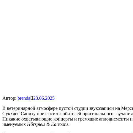
Автор:
brenda
23.06.2025
В ветеринарной атмосфере пустой студии звукозаписи на Мерсе
Сукхдев Сандху пригласил любителей оригинального звучания 
Никакие охватывающие концерты и гремящие аплодисменты не м
именуемых
Hörspiels & Eartoons
.