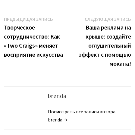
Навигация
Предыдущая
С
ПРЕДЫДУЩАЯ ЗАПИСЬ
СЛЕДУЮЩАЯ ЗАПИСЬ
запись:
з
Творческое
Ваша реклама на
по
сотрудничество: Как
крыше: создайте
записям
«Two Craigs» меняет
оглушительный
восприятие искусства
эффект с помощью
мокапа!
brenda
Посмотреть все записи автора
brenda →