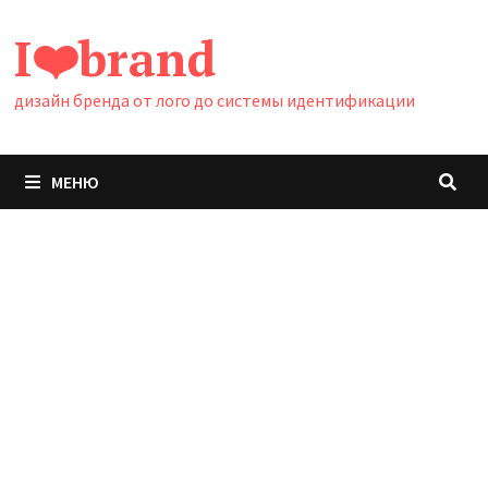
Перейти
I❤️brand
к
содержимому
дизайн бренда от лого до системы идентификации
МЕНЮ