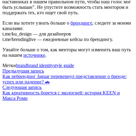
наставниках в нашем правильном пути, чтобы наш голос мог
быть услышан". Не упустите возможность стать ментором и
поддержать тех, кто ищет свой путь.
Если вы хотите узнать больше о
брендинге
, следите за моими
каналами:
t.me/ku_design — для дизайнеров
t.me/brendinglive — ежедневные кейсы по брендингу.
Узнайте больше о том, как менторы могут изменить ваш путь
на нашем
источнике
.
Метки
brand
brand identity
style guide
Навигация
Предыдущая
Предыдущая запись
запись:
Как ребрендинг Jaguar перевернул представление о бренде:
по
успех или падение? 🚗
Следующая
Следующая запись
записям
запись:
Как креативность борется с экологией: история KEEN и
Макса Роми