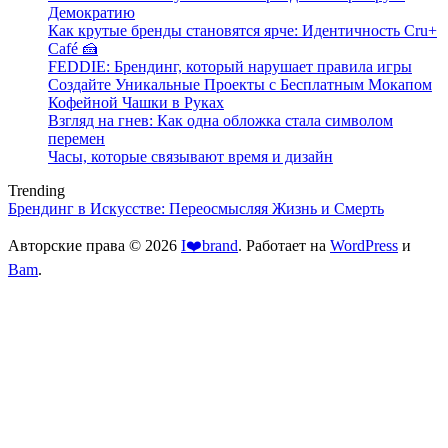
Демократию
Как крутые бренды становятся ярче: Идентичность Cru+
Café 🍰
FEDDIE: Брендинг, который нарушает правила игры
Создайте Уникальные Проекты с Бесплатным Мокапом
Кофейной Чашки в Руках
Взгляд на гнев: Как одна обложка стала символом
перемен
Часы, которые связывают время и дизайн
Trending
Брендинг в Искусстве: Переосмысляя Жизнь и Смерть
Авторские права © 2026
I❤️brand
. Работает на
WordPress
и
Bam
.