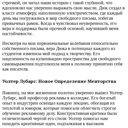
строчкой, он читал наши истории с такой глубиной, что
вдохновлял нас уверенно выражать свои мысли. Дюк создал в
классе атмосферу, наполненную электричеством, где каждый
день мы погружались в мир свободного письма, избегая
привычных рамок. Когда я чувствовал неуверенность, его
вера и поддержка были прочной основой, научившей меня
настойчивости.
Несмотря на мои первоначальные колебания относительно
собственного письма, вера Дюка в потенциал каждого из
студентов изменила мой подход к творчеству. Его
нацеленность на культивацию пространства для свободного
самовыражения подтолкнула меня к полному принятию себя
как писателя.
Уолтер Лубарс: Новое Определение Менторства
Наконец, на мое жизненное полотно уверенно вышел Уолтер
Лубарс, мой профессор рекламы в колледже. Его богатый
опыт в индустрии освещал каждую лекцию, обогащая их
теплотой и юмором, которые помогали облегчить строгое
обучение рекламному делу. Конструктивная критика была
отличительной чертой его стиля: Уолтер помогал нам
находить креативные идеи, подталкивая к высоким