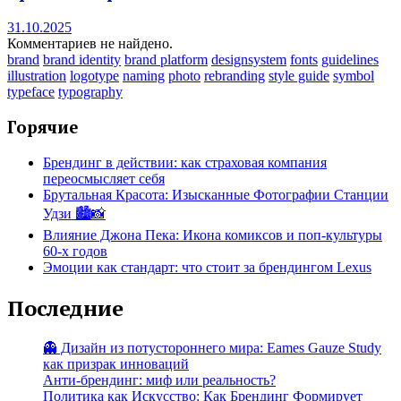
31.10.2025
Комментариев не найдено.
brand
brand identity
brand platform
designsystem
fonts
guidelines
illustration
logotype
naming
photo
rebranding
style guide
symbol
typeface
typography
Горячие
Брендинг в действии: как страховая компания
переосмысляет себя
Брутальная Красота: Изысканные Фотографии Станции
Удзи 🏙️📸
Влияние Джона Пека: Икона комиксов и поп-культуры
60-х годов
Эмоции как стандарт: что стоит за брендингом Lexus
Последние
👻 Дизайн из потустороннего мира: Eames Gauze Study
как призрак инноваций
Анти-брендинг: миф или реальность?
Политика как Искусство: Как Брендинг Формирует