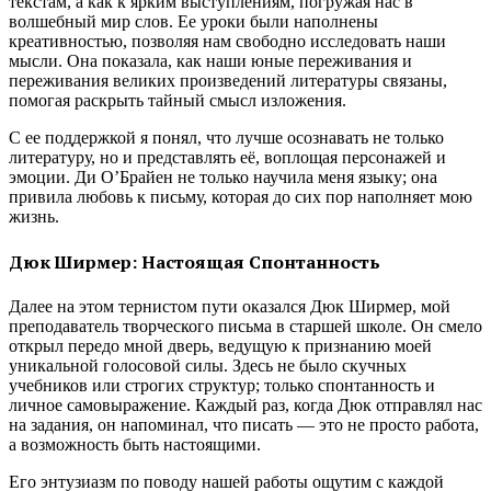
текстам, а как к ярким выступлениям, погружая нас в
волшебный мир слов. Ее уроки были наполнены
креативностью, позволяя нам свободно исследовать наши
мысли. Она показала, как наши юные переживания и
переживания великих произведений литературы связаны,
помогая раскрыть тайный смысл изложения.
С ее поддержкой я понял, что лучше осознавать не только
литературу, но и представлять её, воплощая персонажей и
эмоции. Ди О’Брайен не только научила меня языку; она
привила любовь к письму, которая до сих пор наполняет мою
жизнь.
Дюк Ширмер: Настоящая Спонтанность
Далее на этом тернистом пути оказался Дюк Ширмер, мой
преподаватель творческого письма в старшей школе. Он смело
открыл передо мной дверь, ведущую к признанию моей
уникальной голосовой силы. Здесь не было скучных
учебников или строгих структур; только спонтанность и
личное самовыражение. Каждый раз, когда Дюк отправлял нас
на задания, он напоминал, что писать — это не просто работа,
а возможность быть настоящими.
Его энтузиазм по поводу нашей работы ощутим с каждой