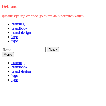
Перейти
I❤️brand
к
содержимому
дизайн бренда от лого до системы идентификации
branding
brandbook
brand-design
logo
typo
Найти:
Меню
branding
brandbook
brand-design
logo
typo