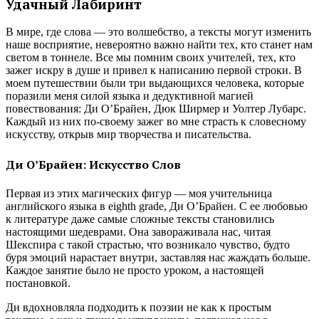
Удачный Лабиринт
В мире, где слова — это волшебство, а тексты могут изменить
наше восприятие, невероятно важно найти тех, кто станет нам
светом в тоннеле. Все мы помним своих учителей, тех, кто
зажег искру в душе и привел к написанию первой строки. В
моем путешествии были три выдающихся человека, которые
поразили меня силой языка и дедуктивной магией
повествования: Ди О’Брайен, Дюк Ширмер и Уолтер Лубарс.
Каждый из них по-своему зажег во мне страсть к словесному
искусству, открыв мир творчества и писательства.
Ди О’Брайен: Искусство Слов
Первая из этих магических фигур — моя учительница
английского языка в eighth grade, Ди О’Брайен. С ее любовью
к литературе даже самые сложные тексты становились
настоящими шедеврами. Она завораживала нас, читая
Шекспира с такой страстью, что возникало чувство, будто
буря эмоций нарастает внутри, заставляя нас жаждать больше.
Каждое занятие было не просто уроком, а настоящей
постановкой.
Ди вдохновляла подходить к поэзии не как к простым