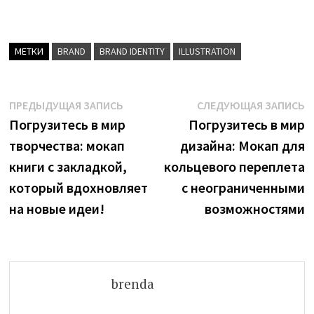
МЕТКИ
BRAND
BRAND IDENTITY
ILLUSTRATION
Навигация
Предыдущая
С
ПРЕДЫДУЩАЯ ЗАПИСЬ
СЛЕДУЮЩАЯ ЗАПИСЬ
запись:
з
Погрузитесь в мир
Погрузитесь в мир
по
творчества: мокап
дизайна: Мокап для
записям
книги с закладкой,
кольцевого переплета
который вдохновляет
с неограниченными
на новые идеи!
возможностями
brenda