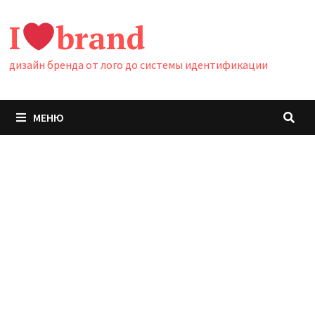
Перейти
I
brand
к
содержимому
дизайн бренда от лого до системы идентификации
МЕНЮ