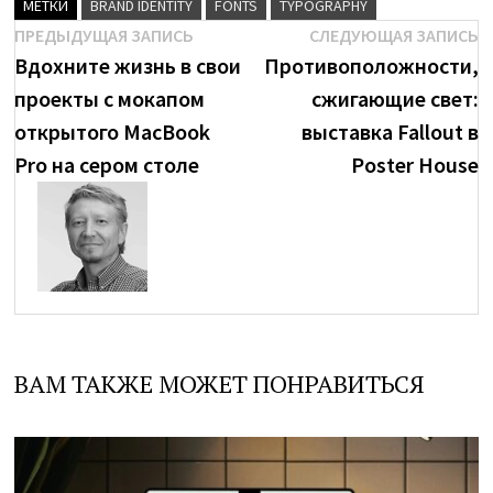
МЕТКИ
BRAND IDENTITY
FONTS
TYPOGRAPHY
Навигация
Предыдущая
С
ПРЕДЫДУЩАЯ ЗАПИСЬ
СЛЕДУЮЩАЯ ЗАПИСЬ
brenda
запись:
з
Вдохните жизнь в свои
Противоположности,
по
проекты с мокапом
сжигающие свет:
записям
Посмотреть
открытого MacBook
выставка Fallout в
все
Pro на сером столе
Poster House
записи
автора
brenda
→
ВАМ ТАКЖЕ МОЖЕТ ПОНРАВИТЬСЯ