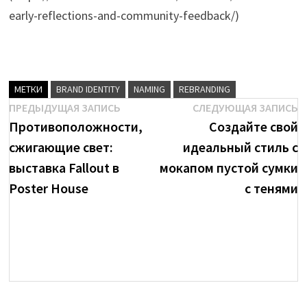
early-reflections-and-community-feedback/)
МЕТКИ
BRAND IDENTITY
NAMING
REBRANDING
Навигация
Предыдущая
С
ПРЕДЫДУЩАЯ ЗАПИСЬ
СЛЕДУЮЩАЯ ЗАПИСЬ
brenda
запись:
з
Противоположности,
Создайте свой
по
сжигающие свет:
идеальный стиль с
записям
Посмотреть
выставка Fallout в
мокапом пустой сумки
все
Poster House
с тенями
записи
автора
brenda
→