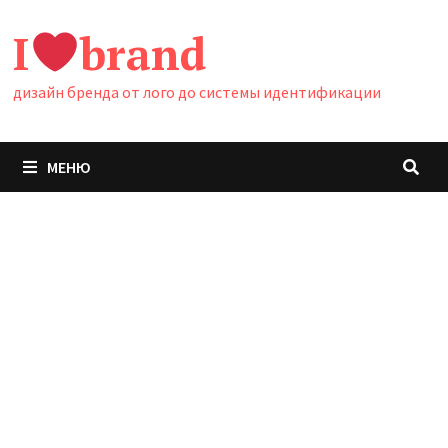
Перейти
I
brand
к
содержимому
дизайн бренда от лого до системы идентификации
МЕНЮ