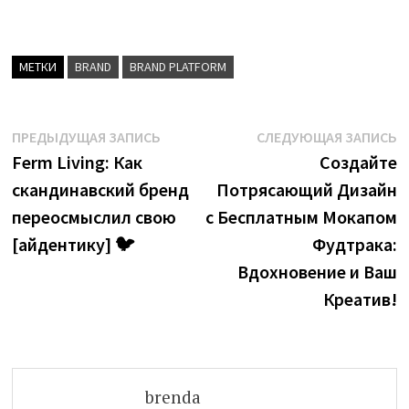
МЕТКИ
BRAND
BRAND PLATFORM
Навигация
Предыдущая
С
ПРЕДЫДУЩАЯ ЗАПИСЬ
СЛЕДУЮЩАЯ ЗАПИСЬ
запись:
з
Ferm Living: Как
Создайте
по
скандинавский бренд
Потрясающий Дизайн
записям
переосмыслил свою
с Бесплатным Мокапом
[айдентику] 🐦
Фудтрака:
Вдохновение и Ваш
Креатив!
brenda