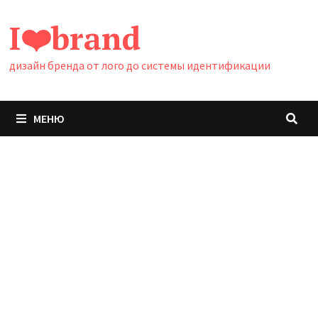
Перейти
I❤️brand
к
содержимому
дизайн бренда от лого до системы идентификации
МЕНЮ