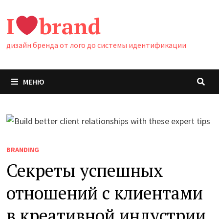
Перейти
I
brand
к
содержимому
дизайн бренда от лого до системы идентификации
МЕНЮ
BRANDING
Секреты успешных
отношений с клиентами
в креативной индустрии