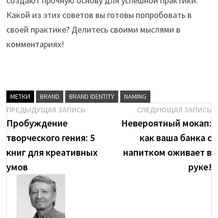
создают прочную основу для успешной практики.
Какой из этих советов вы готовы попробовать в
своей практике? Делитесь своими мыслями в
комментариях!
МЕТКИ
BRAND
BRAND IDENTITY
NAMING
Навигация
Предыдущая
С
ПРЕДЫДУЩАЯ ЗАПИСЬ
СЛЕДУЮЩАЯ ЗАПИСЬ
brenda
запись:
з
Пробуждение
Невероятный мокап:
по
творческого гения: 5
как ваша банка с
записям
Посмотреть
книг для креативных
напитком оживает в
все
умов
руке!
записи
автора
brenda
→