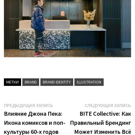
МЕТКИ
BRAND
BRAND IDENTITY
ILLUSTRATION
Навигация
Предыдущая
С
ПРЕДЫДУЩАЯ ЗАПИСЬ
СЛЕДУЮЩАЯ ЗАПИСЬ
запись:
з
Влияние Джона Пека:
BITE Collective: Как
по
Икона комиксов и поп-
Правильный Брендинг
записям
культуры 60-х годов
Может Изменить Всё