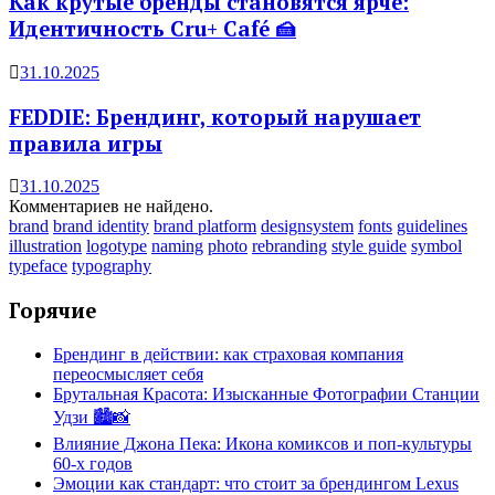
Как крутые бренды становятся ярче:
Идентичность Cru+ Café 🍰
31.10.2025
FEDDIE: Брендинг, который нарушает
правила игры
31.10.2025
Комментариев не найдено.
brand
brand identity
brand platform
designsystem
fonts
guidelines
illustration
logotype
naming
photo
rebranding
style guide
symbol
typeface
typography
Горячие
Брендинг в действии: как страховая компания
переосмысляет себя
Брутальная Красота: Изысканные Фотографии Станции
Удзи 🏙️📸
Влияние Джона Пека: Икона комиксов и поп-культуры
60-х годов
Эмоции как стандарт: что стоит за брендингом Lexus