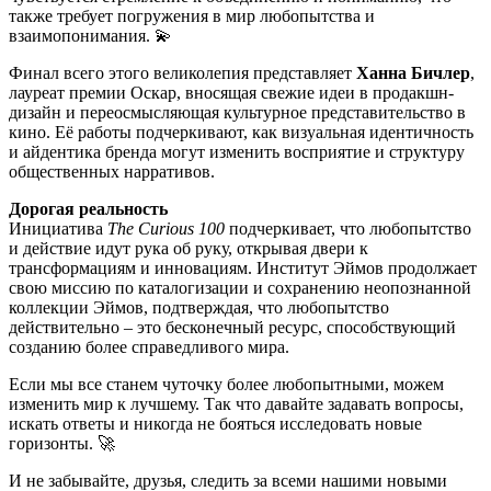
также требует погружения в мир любопытства и
взаимопонимания. 💫
Финал всего этого великолепия представляет
Ханна Бичлер
,
лауреат премии Оскар, вносящая свежие идеи в продакшн-
дизайн и переосмысляющая культурное представительство в
кино. Её работы подчеркивают, как визуальная идентичность
и айдентика бренда могут изменить восприятие и структуру
общественных нарративов.
Дорогая реальность
Инициатива
The Curious 100
подчеркивает, что любопытство
и действие идут рука об руку, открывая двери к
трансформациям и инновациям. Институт Эймов продолжает
свою миссию по каталогизации и сохранению неопознанной
коллекции Эймов, подтверждая, что любопытство
действительно – это бесконечный ресурс, способствующий
созданию более справедливого мира.
Если мы все станем чуточку более любопытными, можем
изменить мир к лучшему. Так что давайте задавать вопросы,
искать ответы и никогда не бояться исследовать новые
горизонты. 🚀
И не забывайте, друзья, следить за всеми нашими новыми