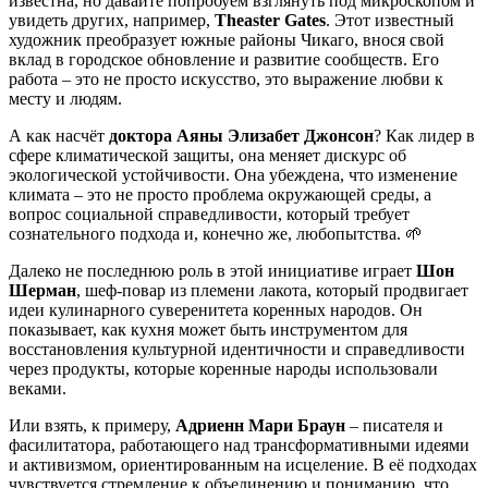
известна, но давайте попробуем взглянуть под микроскопом и
увидеть других, например,
Theaster Gates
. Этот известный
художник преобразует южные районы Чикаго, внося свой
вклад в городское обновление и развитие сообществ. Его
работа – это не просто искусство, это выражение любви к
месту и людям.
А как насчёт
доктора Аяны Элизабет Джонсон
? Как лидер в
сфере климатической защиты, она меняет дискурс об
экологической устойчивости. Она убеждена, что изменение
климата – это не просто проблема окружающей среды, а
вопрос социальной справедливости, который требует
сознательного подхода и, конечно же, любопытства. 🌱
Далеко не последнюю роль в этой инициативе играет
Шон
Шерман
, шеф-повар из племени лакота, который продвигает
идеи кулинарного суверенитета коренных народов. Он
показывает, как кухня может быть инструментом для
восстановления культурной идентичности и справедливости
через продукты, которые коренные народы использовали
веками.
Или взять, к примеру,
Адриенн Мари Браун
– писателя и
фасилитатора, работающего над трансформативными идеями
и активизмом, ориентированным на исцеление. В её подходах
чувствуется стремление к объединению и пониманию, что