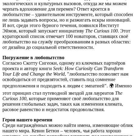
экологических и культурных вызовов, откуда же мы можем
черпать вдохновение для перемен? Ответ кроется в
любопытстве – удивительном инструменте, который способен
не лишь задавать вопросы, но и разжигать искры инноваций.
И вот, среди этого бурного течения, появился Институт
Эймов, который запускает инициативу
The Curious 100
. Этот
кураторский список отмечает 100 новаторов, ставящих своё
любопытство на службу преобразованиям в разных областях:
от дизайна до социальной ответственности.
Погружение в любопытство
Согласно Скотту Сигеоки, одному из ключевых партнёров
проекта и автору книги
Seek: How Curiosity Can Transform
Your Life and Change the World
, "любопытство позволяет нам
освободиться от предвзятостей, ставить под сомнение
предположения и подходить к людям с эмпатией". 🌍 Именно
этот принцип стал путеводной звездой для лауреатов
The
Curious 100
, которые применяют своё любопытство для
решения глобальных задач, таких как изменения климата,
расовое равенство и недостаток продовольствия.
Герои нашего времени
Среди награждённых можно найти имена, изменяющие облик
нашего мира. Кевин Бетюн – человек, чья работа хорошо