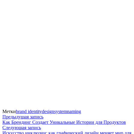
Метки
brand identity
designsystem
naming
Навигация
Предыдущая
Предыдущая запись
запись:
Как Брендинг Создает Уникальные Истории для Продуктов
по
Следующая
Следующая запись
запись:
Искусство инклюзии: как графический дизайн меняет мир для