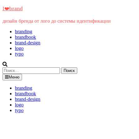
Перейти
I❤️brand
к
содержимому
дизайн бренда от лого до системы идентификации
branding
brandbook
brand-design
logo
typo
Найти:
Меню
branding
brandbook
brand-design
logo
typo