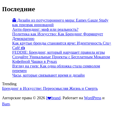
Последние
👻 Дизайн из потустороннего мира: Eames Gauze Study
как призрак инноваций
Анти-брендинг: миф или реальность?
Политика как Искусство: Как Брендинг Формирует
Демократию
Как крутые бренды становятся ярче: Идентичность Cru+
Café 🍰
FEDDIE: Брендинг, который нарушает правила игры
Создайте Уникальные Проекты с Бесплатным Мокапом
Кофейной Чашки в Руках
Взгляд на гнев: Как одна обложка стала символом
перемен
Часы, которые связывают время и дизайн
Trending
Брендинг в Искусстве: Переосмысляя Жизнь и Смерть
Авторские права © 2026
I❤️brand
. Работает на
WordPress
и
Bam
.