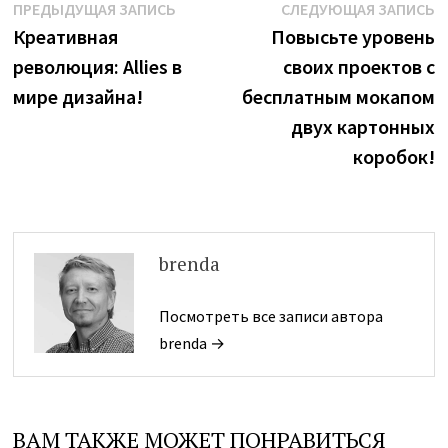
Навигация
Предыдущая
С
ПРЕДЫДУЩАЯ ЗАПИСЬ
СЛЕДУЮЩАЯ ЗАПИСЬ
запись:
з
Креативная
Повысьте уровень
по
революция: Allies в
своих проектов с
записям
мире дизайна!
бесплатным мокапом
двух картонных
коробок!
brenda
Посмотреть все записи автора
brenda →
ВАМ ТАКЖЕ МОЖЕТ ПОНРАВИТЬСЯ