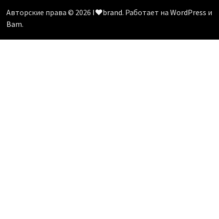
Авторские права © 2026
I❤️brand
. Работает на
WordPress
и
Bam
.