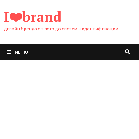
Перейти
I❤️brand
к
содержимому
дизайн бренда от лого до системы идентификации
МЕНЮ