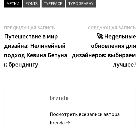
МЕТКИ
FONTS
TYPEFACE
TYPOGRAPHY
Навигация
Предыдущая
С
ПРЕДЫДУЩАЯ ЗАПИСЬ
СЛЕДУЮЩАЯ ЗАПИСЬ
запись:
з
Путешествие в мир
🚀 Недельные
по
дизайна: Нелинейный
обновления для
записям
подход Кевина Бетуна
дизайнеров: выбираем
к брендингу
лучшее!
brenda
Посмотреть все записи автора
brenda →