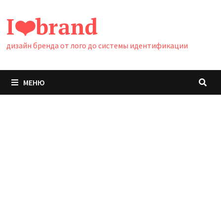
Перейти
I❤️brand
к
содержимому
дизайн бренда от лого до системы идентификации
МЕНЮ