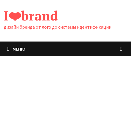
Перейти
I❤️brand
к
содержимому
дизайн бренда от лого до системы идентификации
МЕНЮ