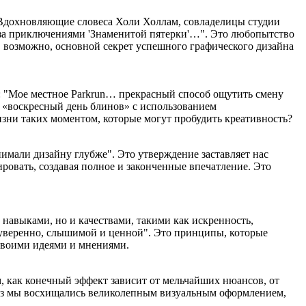
. Вдохновляющие словеса Холи Холлам, совладелицы студии
 за приключениями 'Знаменитой пятерки'…". Это любопытство
, возможно, основной секрет успешного графического дизайна
и: "Мое местное Parkrun… прекрасный способ ощутить смену
к «воскресный день блинов» с использованием
зни таких моментом, которые могут пробудить креативность?
имали дизайну глубже". Это утверждение заставляет нас
овать, создавая полное и законченные впечатление. Это
 навыками, но и качествами, такими как искренность,
я уверенно, слышимой и ценной". Это принципы, которые
 своими идеями и мнениями.
м, как конечный эффект зависит от мельчайших нюансов, от
 раз мы восхищались великолепным визуальным оформлением,