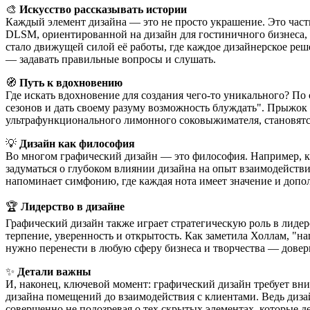
🎨
Искусство рассказывать истории
Каждый элемент дизайна — это не просто украшение. Это част
DLSM, ориентированной на дизайн для гостиничного бизнеса,
стало движущей силой её работы, где каждое дизайнерское реш
— задавать правильные вопросы и слушать.
🧭
Путь к вдохновению
Где искать вдохновение для создания чего-то уникального? По
сезонов и дать своему разуму возможность блуждать". Прыжок
ультрафункционального лимонного соковыжимателя, становятся
💡
Дизайн как философия
Во многом графический дизайн — это философия. Например, ка
задуматься о глубоком влиянии дизайна на опыт взаимодейств
напоминает симфонию, где каждая нота имеет значение и доп
🏆
Лидерство в дизайне
Графический дизайн также играет стратегическую роль в лидер
терпение, уверенность и открытость. Как заметила Холлам, "н
нужно перенести в любую сферу бизнеса и творчества — довер
✨
Детали важны
И, наконец, ключевой момент: графический дизайн требует вни
дизайна помещений до взаимодействия с клиентами. Ведь диза
совершенно не подозревая о тех скрытых элементах, которые д