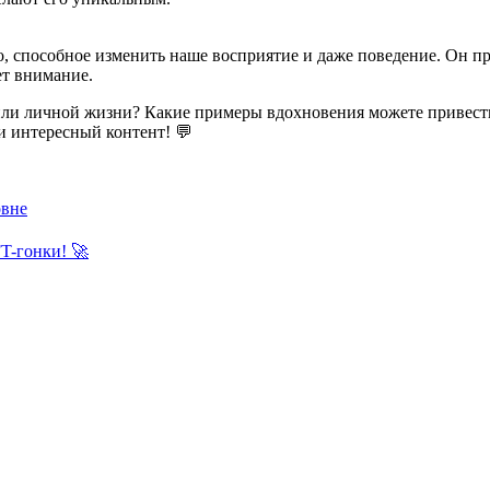
о, способное изменить наше восприятие и даже поведение. Он п
ет внимание.
е или личной жизни? Какие примеры вдохновения можете привес
и интересный контент! 💬
овне
FT-гонки! 🚀