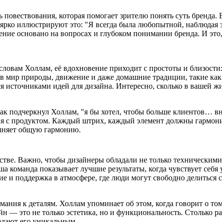
ь повествования, которая помогает зрителю понять суть бренда
 ярко иллюстрируют это: "Я всегда была любопытной, наблюдая
ение основано на вопросах и глубоком понимании бренда. И это
 словам Холлам, её вдохновение приходит с простоты и близост
 в мир природы, движение и даже домашние традиции, такие ка
 источниками идей для дизайна. Интересно, сколько в вашей жи
к подчеркнул Холлам, "я бы хотел, чтобы больше клиентов… вн
ия с продуктом. Каждый штрих, каждый элемент должны гармонир
олняет общую гармонию.
стве. Важно, чтобы дизайнеры обладали не только техническими
аша команда показывает лучшие результаты, когда чувствует себ
ие и поддержка в атмосфере, где люди могут свободно делиться
мания к деталям. Холлам упоминает об этом, когда говорит о то
йн — это не только эстетика, но и функциональность. Столько
елают его уникальным.