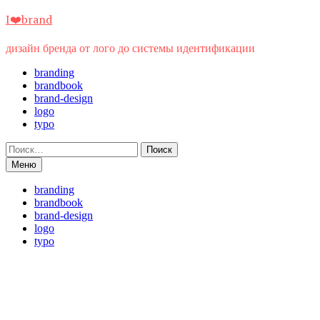
Перейти
I❤️brand
к
содержимому
дизайн бренда от лого до системы идентификации
branding
brandbook
brand-design
logo
typo
Найти:
Меню
branding
brandbook
brand-design
logo
typo