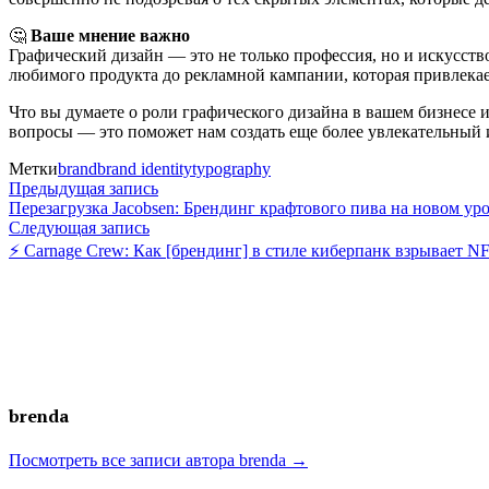
🤔
Ваше мнение важно
Графический дизайн — это не только профессия, но и искусств
любимого продукта до рекламной кампании, которая привлека
Что вы думаете о роли графического дизайна в вашем бизнес
вопросы — это поможет нам создать еще более увлекательный 
Метки
brand
brand identity
typography
Навигация
Предыдущая
Предыдущая запись
запись:
Перезагрузка Jacobsen: Брендинг крафтового пива на новом ур
по
Следующая
Следующая запись
запись:
⚡️ Carnage Crew: Как [брендинг] в стиле киберпанк взрывает N
записям
brenda
Посмотреть все записи автора brenda →