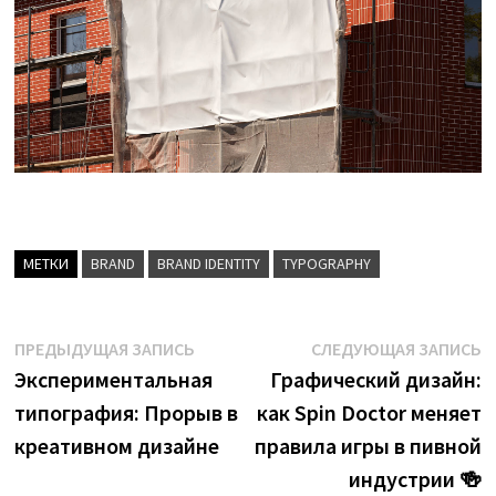
МЕТКИ
BRAND
BRAND IDENTITY
TYPOGRAPHY
Навигация
Предыдущая
С
ПРЕДЫДУЩАЯ ЗАПИСЬ
СЛЕДУЮЩАЯ ЗАПИСЬ
запись:
з
Экспериментальная
Графический дизайн:
по
типография: Прорыв в
как Spin Doctor меняет
записям
креативном дизайне
правила игры в пивной
индустрии 🍻