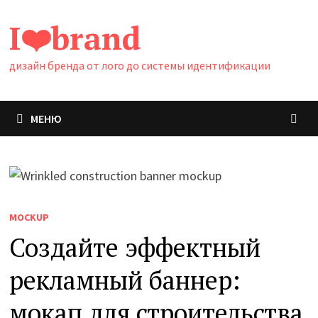
Перейти
I❤️brand
к
содержимому
дизайн бренда от лого до системы идентификации
МЕНЮ
MOCKUP
Создайте эффектный
рекламный баннер:
мокап для строительства