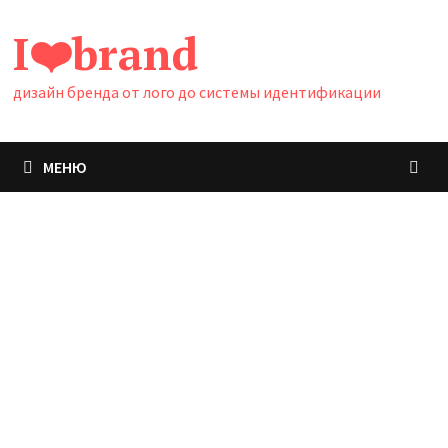
Перейти
I❤️brand
к
содержимому
дизайн бренда от лого до системы идентификации
МЕНЮ