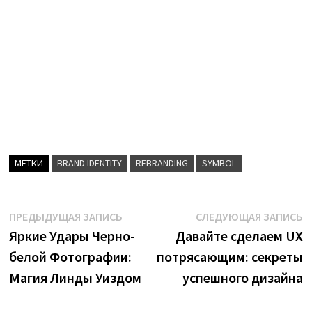
МЕТКИ
BRAND IDENTITY
REBRANDING
SYMBOL
Навигация
Предыдущая
С
ПРЕДЫДУЩАЯ ЗАПИСЬ
СЛЕДУЮЩАЯ ЗАПИСЬ
запись:
з
Яркие Удары Черно-
Давайте сделаем UX
по
белой Фотографии:
потрясающим: секреты
записям
Магия Линды Уиздом
успешного дизайна