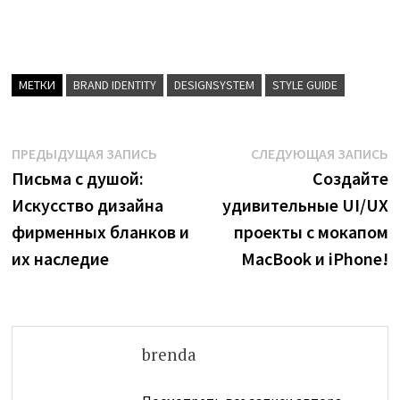
МЕТКИ
BRAND IDENTITY
DESIGNSYSTEM
STYLE GUIDE
Навигация
Предыдущая
С
ПРЕДЫДУЩАЯ ЗАПИСЬ
СЛЕДУЮЩАЯ ЗАПИСЬ
запись:
з
Письма с душой:
Создайте
по
Искусство дизайна
удивительные UI/UX
записям
фирменных бланков и
проекты с мокапом
их наследие
MacBook и iPhone!
brenda