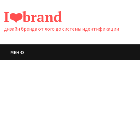
Перейти
I❤️brand
к
содержимому
дизайн бренда от лого до системы идентификации
МЕНЮ