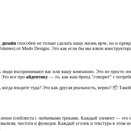
к
дизайн
способен не только сделать вашу жизнь ярче, но и прев
lumes) от Modo Designs. Это как если бы мы взяли конструктора
как люди воспринимают вас или вашу компанию. Это не просто ло
! Это все про
айдентику
— то, как ваш бренд "говорит" с потреб
когда входите туда? Это как другая реальность, верно? 📦 Тако
вление плейлиста с любимыми треками. Каждый элемент — это ин
мализм, чистота и функция. Каждый уголек и текстура в этом 
️