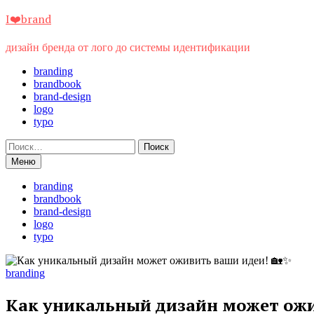
Перейти
I❤️brand
к
содержимому
дизайн бренда от лого до системы идентификации
branding
brandbook
brand-design
logo
typo
Найти:
Меню
branding
brandbook
brand-design
logo
typo
branding
Как уникальный дизайн может ожи