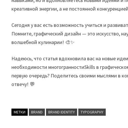
навыками, но и вдохновляетесь новыми идеями и 
креативной энергии, а не постоянной конкуренцией
Сегодня у вас есть возможность учиться и развива
Помните, графический дизайн — это искусство, на
волшебной кулинарии! 🎨✨
Надеюсь, что статья вдохновила вас на новые идеи
необходимости многогранностиSkills в графическом
первую очередь? Поделитесь своими мыслями в ко
отвечу! 💬
МЕТКИ
BRAND
BRAND IDENTITY
TYPOGRAPHY