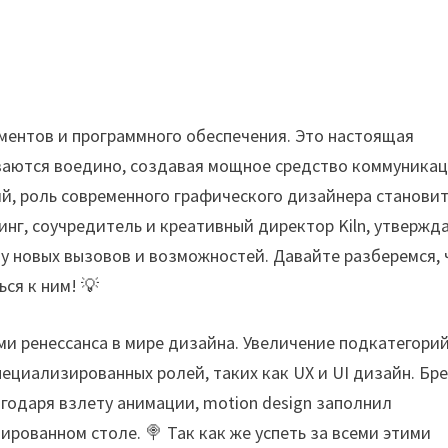
ментов и программного обеспечения. Это настоящая
ваются воедино, создавая мощное средство коммуникац
й, роль современного графического дизайнера станови
нг, соучредитель и креативный директор Kiln, утвержда
ну новых вызовов и возможностей. Давайте разберемся, 
ся к ним! 💡
и ренессанса в мире дизайна. Увеличение подкатегори
ециализированных ролей, таких как UX и UI дизайн. Бр
агодаря взлету анимации, motion design заполнил
рованном столе. 🍭 Так как же успеть за всеми этими