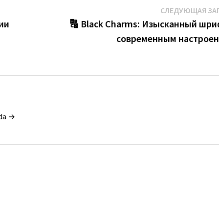
СЛЕДУЮЩАЯ ЗА
ии
🔠 Black Charms: Изысканный шри
современным настрое
da →