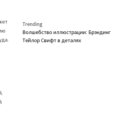
жет
Trending
цию
Волшебство иллюстрации: Брэндинг
уда.
Тейлор Свифт в деталях
й.
й