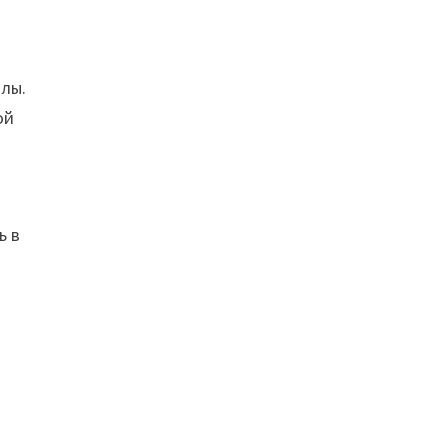
алы.
ой
ь в