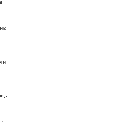
я
:
нию
я и
к, а
сь