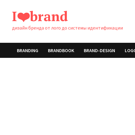
Перейти
I❤️brand
к
содержимому
дизайн бренда от лого до системы идентификации
BRANDING
BRANDBOOK
BRAND-DESIGN
LOG