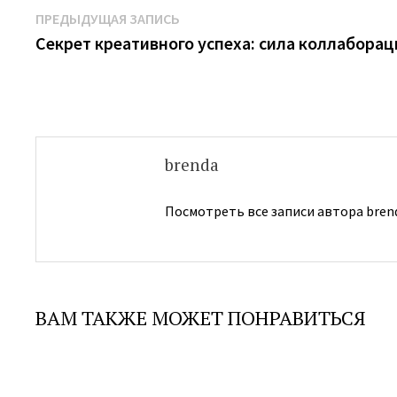
Навигация
Предыдущая
ПРЕДЫДУЩАЯ ЗАПИСЬ
запись:
Секрет креативного успеха: сила коллаборац
по
записям
brenda
Посмотреть все записи автора bren
ВАМ ТАКЖЕ МОЖЕТ ПОНРАВИТЬСЯ