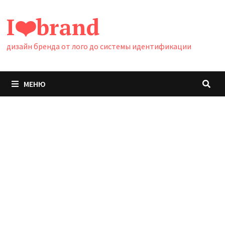
Перейти
I❤️brand
к
содержимому
дизайн бренда от лого до системы идентификации
МЕНЮ