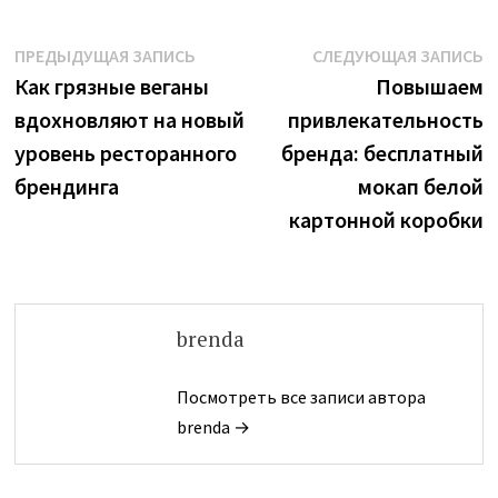
Навигация
Предыдущая
С
ПРЕДЫДУЩАЯ ЗАПИСЬ
СЛЕДУЮЩАЯ ЗАПИСЬ
запись:
з
Как грязные веганы
Повышаем
по
вдохновляют на новый
привлекательность
записям
уровень ресторанного
бренда: бесплатный
брендинга
мокап белой
картонной коробки
brenda
Посмотреть все записи автора
brenda →