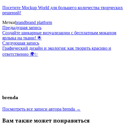
Посетите Mockup World для большего количества творческих
решений!
Метки
brand
brand platform
Навигация
Предыдущая
Предыдущая запись
запись:
Создайте шикарные визуализации с бесплатным мокапом
по
ярлыка на ткани! 🌟
Следующая
Следующая запись
записям
запись:
Графический дизайн и экология: как творить красиво и
ответственно 🌍✨
brenda
Посмотреть все записи автора brenda →
Вам также может понравиться