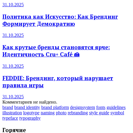
31.10.2025
Политика как Искусство: Как Брендинг
Формирует Демократию
31.10.2025
Как крутые бренды становятся ярче:
Идентичность Cru+ Café 🍰
31.10.2025
FEDDIE: Брендинг, который нарушает
правила игры
31.10.2025
Комментариев не найдено.
brand
brand identity
brand platform
designsystem
fonts
guidelines
illustration
logotype
naming
photo
rebranding
style guide
symbol
typeface
typography
Горячие