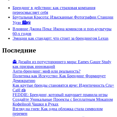
Брендинг в действии: как страховая компания
переосмысляет себя
Брутальная Красота: Изысканные Фотографии Станции
Удзи 🏙️📸
Влияние Джона Пека: Икона комиксов и поп-культуры
60-х годов
Эмоции как стандарт: что стоит за брендингом Lexus
Последние
👻 Дизайн из потустороннего мира: Eames Gauze Study
как призрак инноваций
Анти-брендинг: миф или реальность?
Политика как Искусство: Как Брендинг Формирует
Демократию
Как крутые бренды становятся ярче: Идентичность Cru+
Café 🍰
FEDDIE: Брендинг, который нарушает правила игры
Создайте Уникальные Проекты с Бесплатным Мокапом
Кофейной Чашки в Руках
Взгляд на гнев: Как одна обложка стала символом
перемен