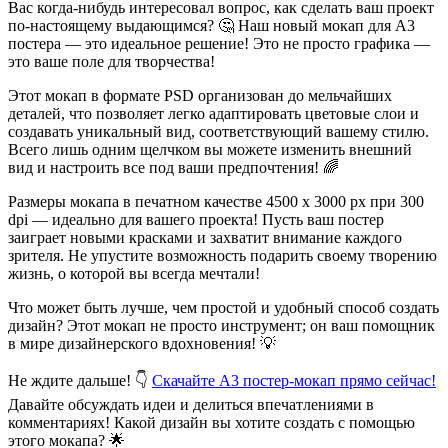
Вас когда-нибудь интересовал вопрос, как сделать ваш проект
по-настоящему выдающимся? 🤔 Наш новый мокап для A3
постера — это идеальное решение! Это не просто графика —
это ваше поле для творчества!
Этот мокап в формате PSD организован до мельчайших
деталей, что позволяет легко адаптировать цветовые слои и
создавать уникальный вид, соответствующий вашему стилю.
Всего лишь одним щелчком вы можете изменить внешний
вид и настроить все под ваши предпочтения! 🌈
Размеры мокапа в печатном качестве 4500 х 3000 px при 300
dpi — идеально для вашего проекта! Пусть ваш постер
заиграет новыми красками и захватит внимание каждого
зрителя. Не упустите возможность подарить своему творению
жизнь, о которой вы всегда мечтали!
Что может быть лучше, чем простой и удобный способ создать
дизайн? Этот мокап не просто инструмент; он ваш помощник
в мире дизайнерского вдохновения! 💡
Не ждите дальше! 👇
Скачайте A3 постер-мокап прямо сейчас!
Давайте обсуждать идеи и делиться впечатлениями в
комментариях! Какой дизайн вы хотите создать с помощью
этого мокапа? 🌟