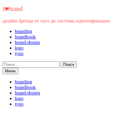
Перейти
I❤️brand
к
содержимому
дизайн бренда от лого до системы идентификации
branding
brandbook
brand-design
logo
typo
Найти:
Меню
branding
brandbook
brand-design
logo
typo