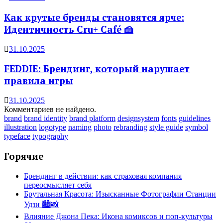
Как крутые бренды становятся ярче:
Идентичность Cru+ Café 🍰
31.10.2025
FEDDIE: Брендинг, который нарушает
правила игры
31.10.2025
Комментариев не найдено.
brand
brand identity
brand platform
designsystem
fonts
guidelines
illustration
logotype
naming
photo
rebranding
style guide
symbol
typeface
typography
Горячие
Брендинг в действии: как страховая компания
переосмысляет себя
Брутальная Красота: Изысканные Фотографии Станции
Удзи 🏙️📸
Влияние Джона Пека: Икона комиксов и поп-культуры