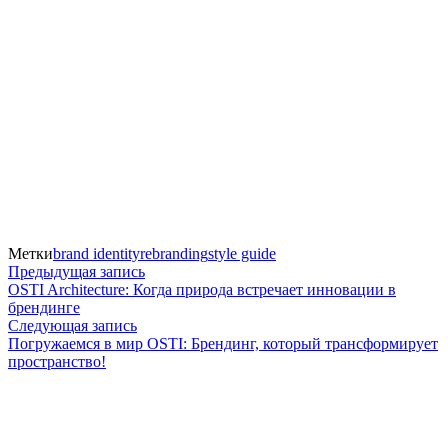
Метки
brand identity
rebranding
style guide
Навигация
Предыдущая
Предыдущая запись
запись:
OSTI Architecture: Когда природа встречает инновации в
по
брендинге
Следующая
Следующая запись
записям
запись:
Погружаемся в мир OSTI: Брендинг, который трансформирует
пространство!