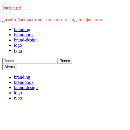
Перейти
I❤️brand
к
содержимому
дизайн бренда от лого до системы идентификации
branding
brandbook
brand-design
logo
typo
Найти:
Меню
branding
brandbook
brand-design
logo
typo