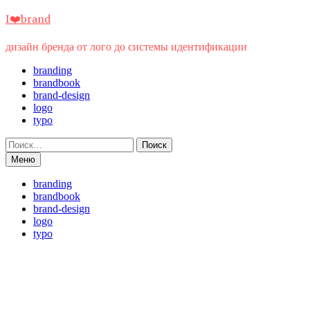
Перейти
I❤️brand
к
содержимому
дизайн бренда от лого до системы идентификации
branding
brandbook
brand-design
logo
typo
Найти:
Меню
branding
brandbook
brand-design
logo
typo