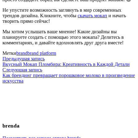
Не упустите возможность заглянуть в мир современных
трендов дизайна. Кликните, чтобы
скачать мокап
и начать
творить прямо сейчас!
Мы хотим услышать ваше мнение! Какие дизайны вы
планируете создать с помощью этого мокапа? Делитесь в
комментариях, и давайте вдохновлять друг друга вместе!
Метки
brand
brand platform
Навигация
Предыдущая
Предыдущая запись
запись:
Вкусный Мокап Пломбира: Креативность в Каждой Детали
по
Следующая
Следующая запись
запись:
Как брендинг превращает порошковое молоко в произведение
записям
искусства
brenda