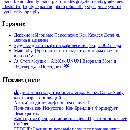
brand
brand identity
brand platform
designsystem
fonts
guidelines
illustration
logotype
naming
photo
rebranding
style guide
symbol
typeface
typography
Горячие
Дерзкие и Игривые Персонажи: Как Каждая Детаиль
Важна в Дизайне
Будущее дизайна: фотографические тренды 2025 года
Matternity: [Брендинг] как искусство минимализма и
вызова 🚀
💥 Стоп-Моушн + AI: Как UNUM Взорвали Мозг и
Перевернули [Брендинг] 🤯
Последние
👻 Дизайн из потустороннего мира: Eames Gauze Study
как призрак инноваций
Анти-брендинг: миф или реальность?
Политика как Искусство: Как Брендинг Формирует
Демократию
Как крутые бренды становятся ярче: Идентичность Cru+
Café 🍰
FEDDIE: Брендинг, который нарушает правила игры