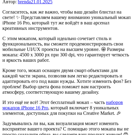
Автор:
brenda
21.01.2025
Согласитесь, как же важно, чтобы ваш дизайн блистал на
свете! ✨ Представляем вашему вниманию уникальный мокап
iPhone 16 Pro, который тут же войдёт в ваш арсенал
креативных инструментов.
С этим мокапом, который идеально сочетает стиль и
функциональность, вы сможете продемонстрировать свои
мобильные UI/UX проекты на высшем уровне. 🤩 Размеры
мокапа: 4500 x 3000 px при 300 dpi, что гарантирует четкость
и яркость ваших работ.
Кроме того, мокап оснащен двумя смарт-объектами для
каждой части экрана, позволяя вам легко редактировать и
адаптировать его под ваши нужды. Хотите изменить фон? Без
проблем! Выбор цвета фона поможет вам настроить
атмосферу, соответствующую вашему дизайну.
И это ещё не всё! Этот бесплатный мокап – часть
наборов
мокапов iPhone 16 Pro
, который включает 8 уникальных
элементов, доступных для покупки на Creative Market. 🎉
Задумывались ли вы, как визуализация может изменить
восприятие вашего проекта? С помощью этого мокапа вы не
просто создадите образ, вы сделаете ваш продукт живым! 😍