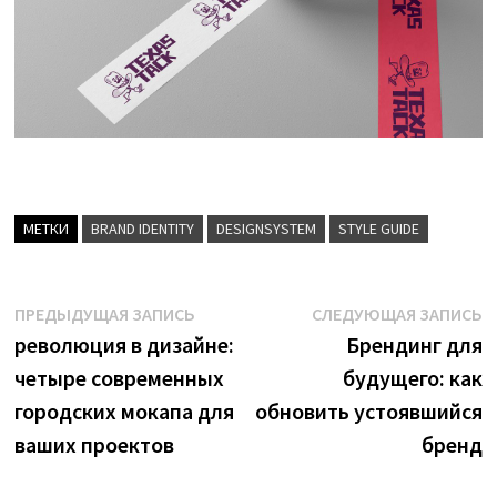
МЕТКИ
BRAND IDENTITY
DESIGNSYSTEM
STYLE GUIDE
Навигация
Предыдущая
С
ПРЕДЫДУЩАЯ ЗАПИСЬ
СЛЕДУЮЩАЯ ЗАПИСЬ
запись:
з
революция в дизайне:
Брендинг для
по
четыре современных
будущего: как
записям
городских мокапа для
обновить устоявшийся
ваших проектов
бренд