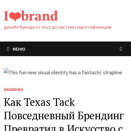
Перейти
I❤️brand
к
содержимому
дизайн бренда от лого до системы идентификации
МЕНЮ
BRANDING
Как Texas Tack
Повседневный Брендинг
Превратил в Искусство с