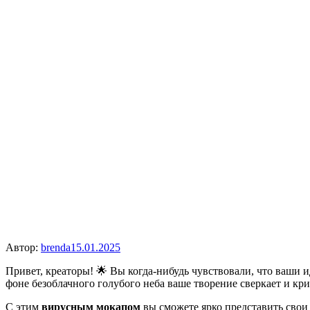
Автор:
brenda
15.01.2025
Привет, креаторы! 🌟 Вы когда-нибудь чувствовали, что ваши
фоне безоблачного голубого неба ваше творение сверкает и кр
С этим
вирусным мокапом
вы сможете ярко представить свои