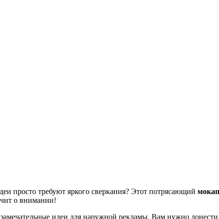
 идеи просто требуют яркого сверкания? Этот потрясающий
мока
ичит о внимании!
 замечательные идеи для наружной рекламы. Вам нужно донести