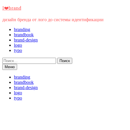
Перейти
I❤️brand
к
содержимому
дизайн бренда от лого до системы идентификации
branding
brandbook
brand-design
logo
typo
Найти:
Меню
branding
brandbook
brand-design
logo
typo