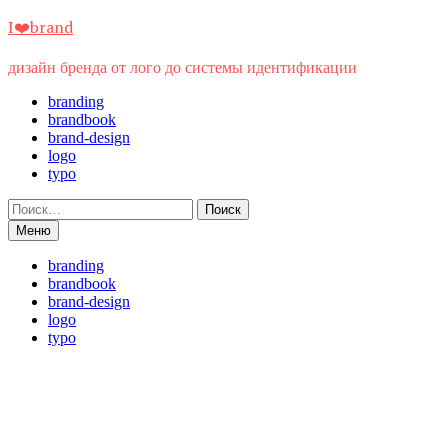
Перейти
I❤️brand
к
содержимому
дизайн бренда от лого до системы идентификации
branding
brandbook
brand-design
logo
typo
Найти:
Меню
branding
brandbook
brand-design
logo
typo