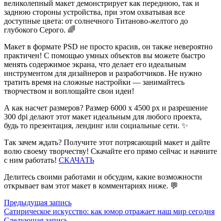
великолепный макет демонстрирует как переднюю, так и
заднюю стороны устройства, при этом охватывая все
доступные цвета: от солнечного Титаново-желтого до
глубокого Серого. 🌈
Макет в формате PSD не просто красив, он также невероятно
практичен! С помощью умных объектов вы можете быстро
менять содержимое экрана, что делает его идеальным
инструментом для дизайнеров и разработчиков. Не нужно
тратить время на сложные настройки — занимайтесь
творчеством и воплощайте свои идеи!
А как насчет размеров? Размер 6000 x 4500 px и разрешение
300 dpi делают этот макет идеальным для любого проекта,
будь то презентация, лендинг или социальные сети. ✨
Так зачем ждать? Получите этот потрясающий макет и дайте
волю своему творчеству! Скачайте его прямо сейчас и начните
с ним работать!
СКАЧАТЬ
Делитесь своими работами и обсудим, какие возможности
открывает вам этот макет в комментариях ниже. 💬
Навигация
Предыдущая
Предыдущая запись
запись:
Сатирическое искусство: как юмор отражает наш мир сегодня
Следующая
Следующая запись