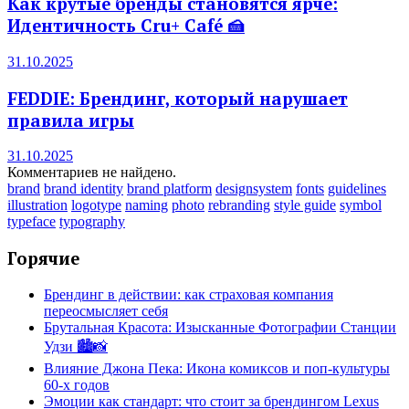
Как крутые бренды становятся ярче:
Идентичность Cru+ Café 🍰
31.10.2025
FEDDIE: Брендинг, который нарушает
правила игры
31.10.2025
Комментариев не найдено.
brand
brand identity
brand platform
designsystem
fonts
guidelines
illustration
logotype
naming
photo
rebranding
style guide
symbol
typeface
typography
Горячие
Брендинг в действии: как страховая компания
переосмысляет себя
Брутальная Красота: Изысканные Фотографии Станции
Удзи 🏙️📸
Влияние Джона Пека: Икона комиксов и поп-культуры
60-х годов
Эмоции как стандарт: что стоит за брендингом Lexus