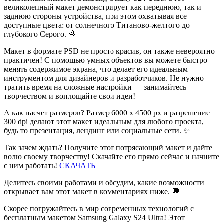
великолепный макет демонстрирует как переднюю, так и
заднюю стороны устройства, при этом охватывая все
доступные цвета: от солнечного Титаново-желтого до
глубокого Серого. 🌈
Макет в формате PSD не просто красив, он также невероятно
практичен! С помощью умных объектов вы можете быстро
менять содержимое экрана, что делает его идеальным
инструментом для дизайнеров и разработчиков. Не нужно
тратить время на сложные настройки — занимайтесь
творчеством и воплощайте свои идеи!
А как насчет размеров? Размер 6000 x 4500 px и разрешение
300 dpi делают этот макет идеальным для любого проекта,
будь то презентация, лендинг или социальные сети. ✨
Так зачем ждать? Получите этот потрясающий макет и дайте
волю своему творчеству! Скачайте его прямо сейчас и начните
с ним работать!
СКАЧАТЬ
Делитесь своими работами и обсудим, какие возможности
открывает вам этот макет в комментариях ниже. 💬
Скорее погружайтесь в мир современных технологий с
бесплатным макетом Samsung Galaxy S24 Ultra! Этот