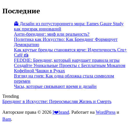
Последние
👻 Дизайн из потустороннего мира: Eames Gauze Study
как призрак инноваций
Анти-брендинг: миф или реальность?
Политика как Искусство: Как Брендинг Формирует
Демократию
Как крутые бренды становятся ярче: Идентичность Cru+
Café 🍰
FEDDIE: Брендинг, который нарушает правила игры
Создайте Уникальные Проекты с Бесплатным Мокапом
Кофейной Чашки в Руках
Взгляд на гнев: Как одна обложка стала символом
перемен
Часы, которые связывают время и дизайн
Trending
Брендинг в Искусстве: Переосмысляя Жизнь и Смерть
Авторские права © 2026
I❤️brand
. Работает на
WordPress
и
Bam
.