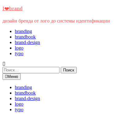
Перейти
I❤️brand
к
содержимому
дизайн бренда от лого до системы идентификации
branding
brandbook
brand-design
logo
typo
Найти:
Меню
branding
brandbook
brand-design
logo
typo