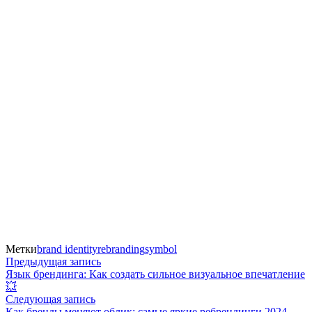
Метки
brand identity
rebranding
symbol
Навигация
Предыдущая
Предыдущая запись
запись:
Язык брендинга: Как создать сильное визуальное впечатление
по
💥
Следующая
Следующая запись
записям
запись:
Как бренды меняют облик: самые яркие ребрендинги 2024