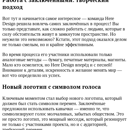
подход
Вот тут и начинается самое интересное — команда Here
Design решила вовлечь самих заключённых в процесс! Вы
только представьте, как сложно работать с людьми, которые в
силу обстоятельств живут в замкнутом пространстве. Но
неужели это невозможно? Кстати, этот подход оказался делом
не только смелым, но и крайне эффективным.
Во время процесса его участники использовали только
аналоговые методы — бумагу, печатные материалы, магниты.
Мало кто осмелится, но Here Design вперёд и с песней!
Внимание к деталям, искренность и желание менять мир —
вот что определило их успех.
Новый логотип с символом голоса
Ключевым моментом стал выбор нового логотипа, который
должен был стать символом перемен. Заключённые
предложили использовать кавычки — именно те, что
символизируют голос молчаливых, забытых обществом. Это
не просто логотип, это мощный месседж, который резонирует
не только с участниками проекта, но и с аудиторией,
требующей перемен.