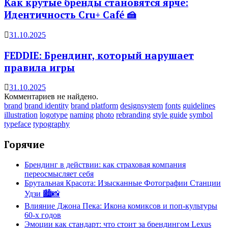
Как крутые бренды становятся ярче:
Идентичность Cru+ Café 🍰
31.10.2025
FEDDIE: Брендинг, который нарушает
правила игры
31.10.2025
Комментариев не найдено.
brand
brand identity
brand platform
designsystem
fonts
guidelines
illustration
logotype
naming
photo
rebranding
style guide
symbol
typeface
typography
Горячие
Брендинг в действии: как страховая компания
переосмысляет себя
Брутальная Красота: Изысканные Фотографии Станции
Удзи 🏙️📸
Влияние Джона Пека: Икона комиксов и поп-культуры
60-х годов
Эмоции как стандарт: что стоит за брендингом Lexus