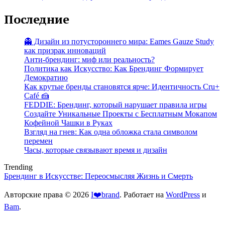
Последние
👻 Дизайн из потустороннего мира: Eames Gauze Study
как призрак инноваций
Анти-брендинг: миф или реальность?
Политика как Искусство: Как Брендинг Формирует
Демократию
Как крутые бренды становятся ярче: Идентичность Cru+
Café 🍰
FEDDIE: Брендинг, который нарушает правила игры
Создайте Уникальные Проекты с Бесплатным Мокапом
Кофейной Чашки в Руках
Взгляд на гнев: Как одна обложка стала символом
перемен
Часы, которые связывают время и дизайн
Trending
Брендинг в Искусстве: Переосмысляя Жизнь и Смерть
Авторские права © 2026
I❤️brand
. Работает на
WordPress
и
Bam
.