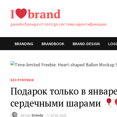
Перейти
I
brand
к
содержимому
дизайн бренда от лого до системы идентификации
BRANDING
BRANDBOOK
BRAND-DESIGN
LOG
БЕЗ РУБРИКИ
Подарок только в январе
сердечными шарами
Автор:
brenda
07.01.2025