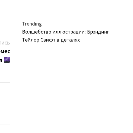
Trending
Волшебство иллюстрации: Брэндинг
Тейлор Свифт в деталях
Следующая
ПИСЬ
запись:
омес
мя