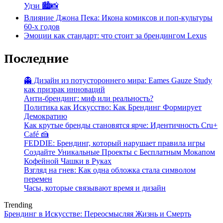
Удзи 🏙️📸
Влияние Джона Пека: Икона комиксов и поп-культуры
60-х годов
Эмоции как стандарт: что стоит за брендингом Lexus
Последние
👻 Дизайн из потустороннего мира: Eames Gauze Study
как призрак инноваций
Анти-брендинг: миф или реальность?
Политика как Искусство: Как Брендинг Формирует
Демократию
Как крутые бренды становятся ярче: Идентичность Cru+
Café 🍰
FEDDIE: Брендинг, который нарушает правила игры
Создайте Уникальные Проекты с Бесплатным Мокапом
Кофейной Чашки в Руках
Взгляд на гнев: Как одна обложка стала символом
перемен
Часы, которые связывают время и дизайн
Trending
Брендинг в Искусстве: Переосмысляя Жизнь и Смерть