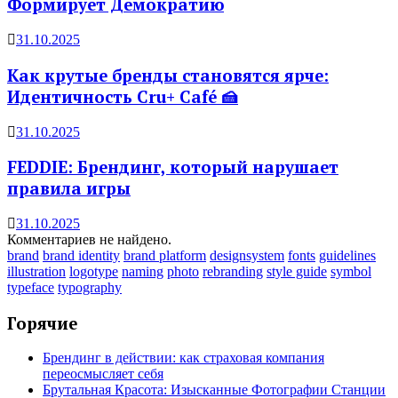
Формирует Демократию
31.10.2025
Как крутые бренды становятся ярче:
Идентичность Cru+ Café 🍰
31.10.2025
FEDDIE: Брендинг, который нарушает
правила игры
31.10.2025
Комментариев не найдено.
brand
brand identity
brand platform
designsystem
fonts
guidelines
illustration
logotype
naming
photo
rebranding
style guide
symbol
typeface
typography
Горячие
Брендинг в действии: как страховая компания
переосмысляет себя
Брутальная Красота: Изысканные Фотографии Станции