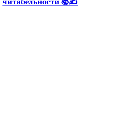
читабельности 📚✍️