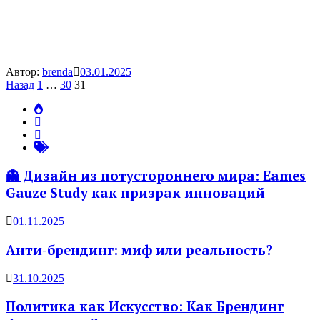
Автор:
brenda
03.01.2025
Пагинация
Назад
1
…
30
31
записей
👻 Дизайн из потустороннего мира: Eames
Gauze Study как призрак инноваций
01.11.2025
Анти-брендинг: миф или реальность?
31.10.2025
Политика как Искусство: Как Брендинг