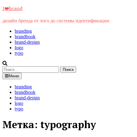
Перейти
I❤️brand
к
содержимому
дизайн бренда от лого до системы идентификации
branding
brandbook
brand-design
logo
typo
Найти:
Меню
branding
brandbook
brand-design
logo
typo
Метка:
typography