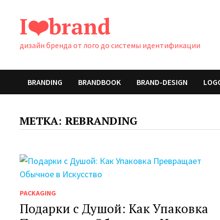
Перейти
I❤️brand
к
содержимому
дизайн бренда от лого до системы идентификации
BRANDING
BRANDBOOK
BRAND-DESIGN
LOG
МЕТКА:
REBRANDING
PACKAGING
Подарки с Душой: Как Упаковка