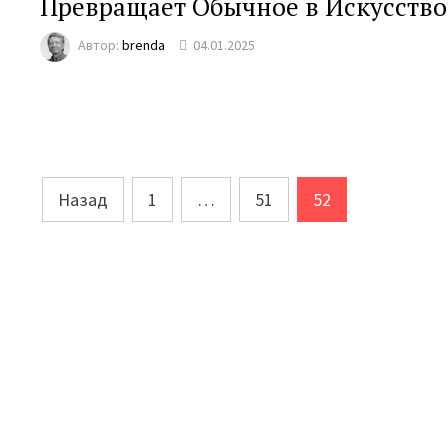
Превращает Обычное в Искусство
Автор:
brenda
04.01.2025
Пагинация
Назад
1
…
51
52
записей