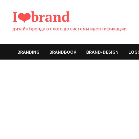
Перейти
I❤️brand
к
содержимому
дизайн бренда от лого до системы идентификации
BRANDING
BRANDBOOK
BRAND-DESIGN
LOG