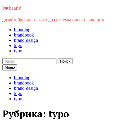
Перейти
I❤️brand
к
содержимому
дизайн бренда от лого до системы идентификации
branding
brandbook
brand-design
logo
typo
Найти:
Меню
branding
brandbook
brand-design
logo
typo
Рубрика:
typo