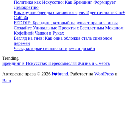
Политика как Искусство: Как Брендинг Формирует
Демократию
Как крутые бренды становятся ярче: Идентичность Cru+
Café 🍰
FEDDIE: Брендинг, который нарушает правила игры
Создайте Уникальные Проекты с Бесплатным Мокапом
Кофейной Чашки в Руках
Взгляд на гнев: Как одна обложка стала символом
перемен
Часы, которые связывают время и дизайн
Trending
Брендинг в Искусстве: Переосмысляя Жизнь и Смерть
Авторские права © 2026
I❤️brand
. Работает на
WordPress
и
Bam
.