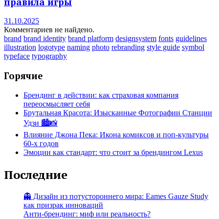
правила игры
31.10.2025
Комментариев не найдено.
brand
brand identity
brand platform
designsystem
fonts
guidelines
illustration
logotype
naming
photo
rebranding
style guide
symbol
typeface
typography
Горячие
Брендинг в действии: как страховая компания
переосмысляет себя
Брутальная Красота: Изысканные Фотографии Станции
Удзи 🏙️📸
Влияние Джона Пека: Икона комиксов и поп-культуры
60-х годов
Эмоции как стандарт: что стоит за брендингом Lexus
Последние
👻 Дизайн из потустороннего мира: Eames Gauze Study
как призрак инноваций
Анти-брендинг: миф или реальность?